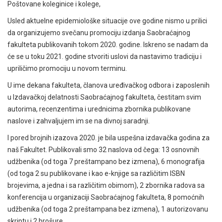
Poštovane koleginice i kolege,
Usled aktuelne epidemiološke situacije ove godine nismo u prilici
da organizujemo svečanu promociju izdanja Saobraćajnog
fakulteta publikovanih tokom 2020. godine. Iskreno se nadam da
će se u toku 2021. godine stvoriti uslovi da nastavimo tradiciju i
upriličimo promociju u novom terminu.
U ime dekana fakulteta, članova uređivačkog odbora i zaposlenih
u Izdavačkoj delatnosti Saobraćajnog fakulteta, čestitam svim
autorima, recenzentima i urednicima zbornika publikovane
naslove i zahvaljujem im se na divnoj saradnji.
I pored brojnih izazova 2020. je bila uspešna izdavačka godina za
naš Fakultet. Publikovali smo 32 naslova od čega: 13 osnovnih
udžbenika (od toga 7 preštampano bez izmena), 6 monografija
(od toga 2 su publikovane i kao e-knjige sa različitim ISBN
brojevima, a jedna i sa različitim obimom), 2 zbornika radova sa
konferencija u organizaciji Saobraćajnog fakulteta, 8 pomoćnih
udžbenika (od toga 2 preštampana bez izmena), 1 autorizovanu
skriptu i 2 brošure.