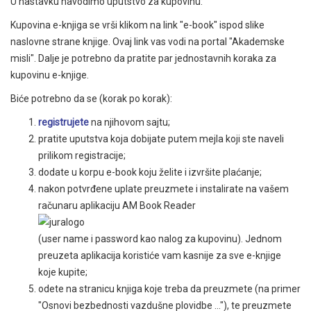
U nastavku navodimo uputstvo za kupovinu:
Kupovina e-knjiga se vrši klikom na link "e-book" ispod slike
naslovne strane knjige. Ovaj link vas vodi na portal "Akademske
misli". Dalje je potrebno da pratite par jednostavnih koraka za
kupovinu e-knjige.
Biće potrebno da se (korak po korak):
registrujete
na njihovom sajtu;
pratite uputstva koja dobijate putem mejla koji ste naveli
prilikom registracije;
dodate u korpu e-book koju želite i izvršite plaćanje;
nakon potvrđene uplate preuzmete i instalirate na vašem
računaru aplikaciju AM Book Reader
(user name i password kao nalog za kupovinu). Jednom
preuzeta aplikacija koristiće vam kasnije za sve e-knjige
koje kupite;
odete na stranicu knjiga koje treba da preuzmete (na primer
"Osnovi bezbednosti vazdušne plovidbe ..."), te preuzmete