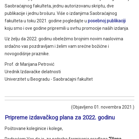
Saobraćajnog fakulteta, jednu autorizovanu skriptu, dve
publikacije i jednu brošuru. Više o izdanjima Saobraćajnog
fakulteta u toku 2021. godine pogledajte u
posebnoj publikaciji
koju smo i ove godine pripremili u svrhu promocije naših izdanja.
Uz želju da 2022. godinu obeležimo brojnim novim naslovima
srdačno vas pozdravljam i želim vam srećne božićne i
novogodišnje praznike.
Prof. dr Marijana Petrović
Urednik Izdavačke delatnosti
Univerzitet u Beogradu - Saobraćajni fakultet
(Objavljeno 01. novembra 2021.)
Pripreme izdavačkog plana za 2022. godinu
Poštovane koleginice i kolege,