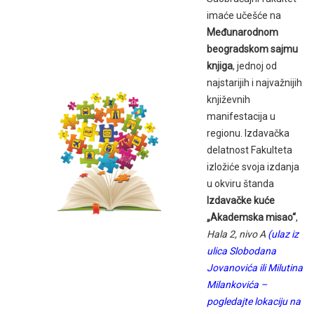
imaće učešće na
Međunarodnom
beogradskom sajmu
knjiga
, jednoj od
najstarijih i najvažnijih
književnih
manifestacija u
regionu. Izdavačka
delatnost Fakulteta
izložiće svoja izdanja
u okviru štanda
Izdavačke kuće
„Akademska misao“
,
Hala 2, nivo A
(ulaz iz
ulica Slobodana
Jovanovića ili Milutina
Milankovića –
pogledajte lokaciju na