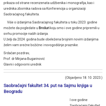
prikaza od strane recenzenata udžbenika i monografija, kao i
urednika zbornika radova sa Konferencija u organizaciji
Saobraćajnog fakulteta.
Više o izdanjima Saobraćajnog fakulteta u toku 2023. godine
možete da pogledate u
Brošuri
koju smo i ove godine pripremili u
svrhu promocije naših izdanja.
U želji da 2024. godina bude obeležena brojnim novim izdanjima
želim vam srećne božićne i novogodišnje praznike.
Srdačan pozdrav,
Prof. dr Mirjana Bugarinović
Glavni i odgovorni urednik
(Objavljeno 18. 10. 2023.)
Saobraćajni fakultet 34. put na Sajmu knjiga u
Beogradu
I ove godine
Saobraćajni fakultet