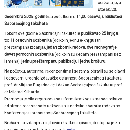
održana je, u
utorak, 23.
decembra 2025. godine
sa početkom u
11,00 časova, u Biblioteci
Saobraćajnog fakulteta
.
Tokom ove godine Saobraćajni fakultet je
publikovao 25 knjiga
, i
to:
11 osnovnih udžbenika
(od kojih jednu e-knjigu i tri
preštampana izdanja),
jedan zbornik radova
,
dve monografije
,
devet pomoćnih udžbenika
(od kojih su sedam preštampani bez
izmena),
jednu preštampanu publikaciju
i
jednu brošuru
.
Na početku, autorima, recenzentima i gostima, obratili su se glavni
i odgovorni urednik Izdavačke delatnosti Saobraćajnog fakulteta
prof. dr Mirjana Bugarinović, i dekan Saobraćajnog fakulteta prof.
dr Milorad Kilibarda.
Promocija je bila organizovana u formi kratkog usmenog prikaza
od strane recenzenata udžbenika i urednika zbornika radova sa
Konferencija u organizaciji Saobraćajnog fakulteta.
Brošura
, sa izdanjima i njihovim kratkim opisom, dostupna je za
preuzimanje i možete je preuzeti
ovde
.