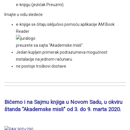
e-knjigu (jezičak Preuzmi).
Imajte u vidu sledeće:
e-knjige se čitaju isključivo pomoću aplikacije AM Book
Reader
preuzete sa sajta "Akademske misli".
Jedan kupljen primerak podrazumeva mogućnost
instalacije na jednom računaru.
ne postoje troškovi dostave.
Bićemo i na Sajmu knjiga u Novom Sadu, u okviru
štanda "Akademske misli" od 3. do 9. marta 2020.