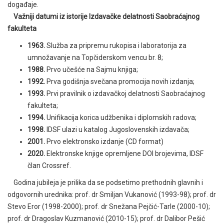
događaje.
Važniji datumi iz istorije Izdavačke delatnosti Saobraćajnog
fakulteta
1963.
Služba za pripremu rukopisa i laboratorija za
umnožavanje na Topčiderskom vencu br. 8;
1988.
Prvo učešće na Sajmu knjiga;
1992.
Prva godišnja svečana promocija novih izdanja;
1993.
Prvi pravilnik o izdavačkoj delatnosti Saobraćajnog
fakulteta;
1994.
Unifikacija korica udžbenika i diplomskih radova;
1998.
IDSF ulazi u katalog Jugoslovenskih izdavača;
2001.
Prvo elektronsko izdanje (CD format)
2020.
Elektronske knjige opremljene DOI brojevima, IDSF
član Crossref.
Godina jubileja je prilika da se podsetimo prethodnih glavnih i
odgovornih urednika: prof. dr Smiljan Vukanović (1993-98); prof. dr
Stevo Eror (1998-2000); prof. dr Snežana Pejčić-Tarle (2000-10);
prof. dr Dragoslav Kuzmanović (2010-15); prof. dr Dalibor Pešić