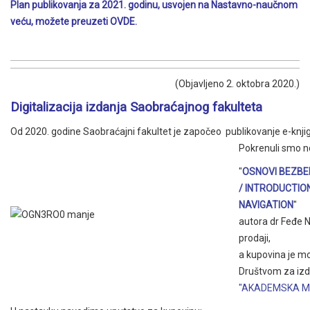
Plan publikovanja za 2021. godinu, usvojen na Nastavno-naučnom
veću, možete preuzeti
OVDE.
(Objavljeno 2. oktobra 2020.)
Digitalizacija izdanja Saobraćajnog fakulteta
Od 2020. godine Saobraćajni fakultet je započeo publikovanje e-knji
Pokrenuli smo 
"
OSNOVI BEZBE
/ INTRODUCTION
NAVIGATION
"
autora dr Feđe N
prodaji,
a kupovina je mo
Društvom za izd
"AKADEMSKA M