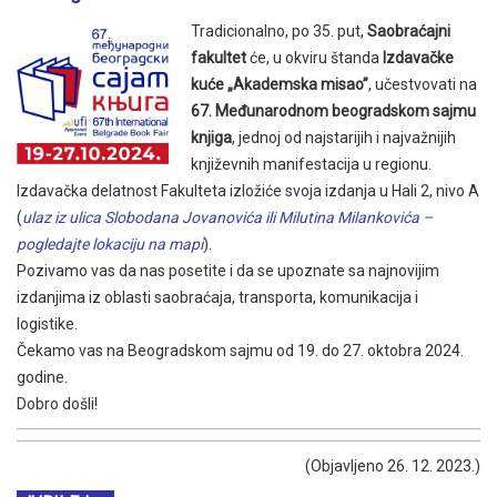
Tradicionalno, po 35. put,
Saobraćajni
fakultet
će, u okviru štanda
Izdavačke
kuće „Akademska misao”
, učestvovati na
67. Međunarodnom beogradskom sajmu
knjiga
, jednoj od najstarijih i najvažnijih
književnih manifestacija u regionu.
Izdavačka delatnost Fakulteta izložiće svoja izdanja u Hali 2, nivo A
(
ulaz iz ulica Slobodana Jovanovića ili Milutina Milankovića –
pogledajte lokaciju na mapi
).
Pozivamo vas da nas posetite i da se upoznate sa najnovijim
izdanjima iz oblasti saobraćaja, transporta, komunikacija i
logistike.
Čekamo vas na Beogradskom sajmu od 19. do 27. oktobra 2024.
godine.
Dobro došli!
(Objavljeno 26. 12. 2023.)