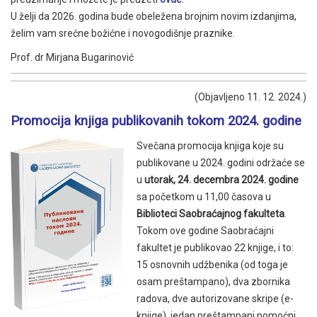
U želji da 2026. godina bude obeležena brojnim novim izdanjima,
želim vam srećne božićne i novogodišnje praznike.
Prof. dr Mirjana Bugarinović
(Objavljeno 11. 12. 2024.)
Promocija knjiga publikovanih tokom 2024. godine
Svečana promocija knjiga koje su
publikovane u 2024. godini održaće se
u
utorak, 24. decembra 2024. godine
sa početkom u 11,00 časova u
Biblioteci Saobraćajnog fakulteta
.
Tokom ove godine Saobraćajni
fakultet je publikovao 22 knjige, i to:
15 osnovnih udžbenika (od toga je
osam preštampano), dva zbornika
radova, dve autorizovane skripe (e-
knjige), jedan preštampani pomoćni