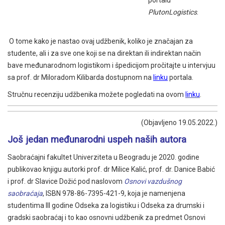
portalu
PlutonLogistics
.
O tome kako je nastao ovaj udžbenik, koliko je značajan za
studente, ali i za sve one koji se na direktan ili indirektan način
bave međunarodnom logistikom i špedicijom pročitajte u intervjuu
sa prof. dr Miloradom Kilibarda dostupnom na
linku
portala.
Stručnu recenziju udžbenika možete pogledati na ovom
linku
.
(Objavljeno 19.05.2022.)
Još jedan međunarodni uspeh naših autora
Saobraćajni fakultet Univerziteta u Beogradu je 2020. godine
publikovao knjigu autorki prof. dr Milice Kalić, prof. dr. Danice Babić
i prof. dr Slavice Dožić pod naslovom
Osnovi vazdušnog
saobraćaja
, ISBN 978-86-7395-421-9, koja je namenjena
studentima III godine Odseka za logistiku i Odseka za drumski i
gradski saobraćaj i to kao osnovni udžbenik za predmet Osnovi