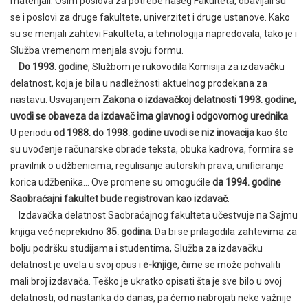
materijali. Osim poslova za potrebe našeg Fakulteta, obavljali su
se i poslovi za druge fakultete, univerzitet i druge ustanove. Kako
su se menjali zahtevi Fakulteta, a tehnologija napredovala, tako je i
Služba vremenom menjala svoju formu.
Do 1993. godine
, Službom je rukovodila Komisija za izdavačku
delatnost, koja je bila u nadležnosti aktuelnog prodekana za
nastavu. Usvajanjem
Zakona o izdavačkoj delatnosti 1993. godine,
uvodi se obaveza da izdavač ima glavnog i odgovornog urednika
.
U periodu
od 1988. do 1998. godine uvodi se niz inovacija
kao što
su uvođenje računarske obrade teksta, obuka kadrova, formira se
pravilnik o udžbenicima, regulisanje autorskih prava, unificiranje
korica udžbenika… Ove promene su omogućile
da 1994. godine
Saobraćajni fakultet bude registrovan kao izdavač
.
Izdavačka delatnost Saobraćajnog fakulteta učestvuje na Sajmu
knjiga već neprekidno
35. godina
. Da bi se prilagodila zahtevima za
bolju podršku studijama i studentima, Služba za izdavačku
delatnost je uvela u svoj opus i
e-knjige
, čime se može pohvaliti
mali broj izdavača. Teško je ukratko opisati šta je sve bilo u ovoj
delatnosti, od nastanka do danas, pa ćemo nabrojati neke važnije