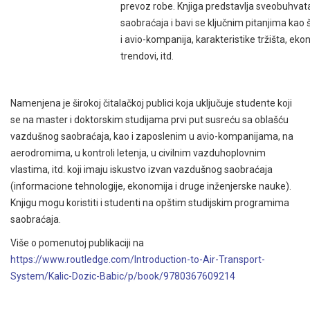
prevoz robe. Knjiga predstavlja sveobuhvat
saobraćaja i bavi se ključnim pitanjima kao
i avio-kompanija, karakteristike tržišta, ekon
trendovi, itd.
Namenjena je širokoj čitalačkoj publici koja uključuje studente koji
se na master i doktorskim studijama prvi put susreću sa oblašću
vazdušnog saobraćaja, kao i zaposlenim u avio-kompanijama, na
aerodromima, u kontroli letenja, u civilnim vazduhoplovnim
vlastima, itd. koji imaju iskustvo izvan vazdušnog saobraćaja
(informacione tehnologije, ekonomija i druge inženjerske nauke).
Knjigu mogu koristiti i studenti na opštim studijskim programima
saobraćaja.
Više o pomenutoj publikaciji na
https://www.routledge.com/Introduction-to-Air-Transport-
System/Kalic-Dozic-Babic/p/book/9780367609214