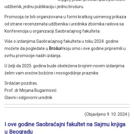
udžbenik, jednu publikaciju i jednu brošuru.
Promocija će biti organizovana u formi kratkog usmenog prikaza
od strane recenzenata udžbenika i urednika zbornika radova sa
Konferencija u organizaciji Saobraćajnog fakulteta.
Više o izdanjima Saobraćajnog fakulteta u toku 2024. godine
možete da pogledate u
Brošuri
koju smo i ove godine pripremili u
svrhu promocije naših izdanja.
U želji da 2025. godina bude obeležena brojnim novim izdanjima
želim vam srećne božićne i novogodišnje praznike.
Srdačan pozdrav,
Prof. dr Mirjana Bugarinović
Glavni i odgovorni urednik
(Objavljeno 9. 10. 2024.)
I ove godine Saobraćajni fakultet na Sajmu knjiga
u Beogradu