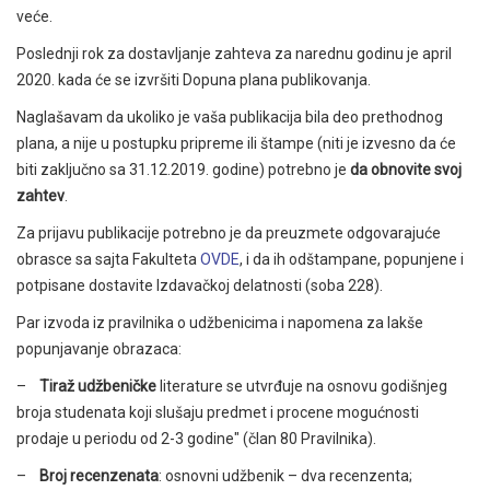
veće.
Poslednji rok za dostavljanje zahteva za narednu godinu je april
2020. kada će se izvršiti Dopuna plana publikovanja.
Naglašavam da ukoliko je vaša publikacija bila deo prethodnog
plana, a nije u postupku pripreme ili štampe (niti je izvesno da će
biti zaključno sa 31.12.2019. godine) potrebno je
da obnovite svoj
zahtev
.
Za prijavu publikacije potrebno je da preuzmete odgovarajuće
obrasce sa sajta Fakulteta
OVDE
, i da ih odštampane, popunjene i
potpisane dostavite Izdavačkoj delatnosti (soba 228).
Par izvoda iz pravilnika o udžbenicima i napomena za lakše
popunjavanje obrazaca:
–
Tiraž udžbeničke
literature se utvrđuje na osnovu godišnjeg
broja studenata koji slušaju predmet i procene mogućnosti
prodaje u periodu od 2-3 godine" (član 80 Pravilnika).
–
Broj recenzenata
: osnovni udžbenik – dva recenzenta;