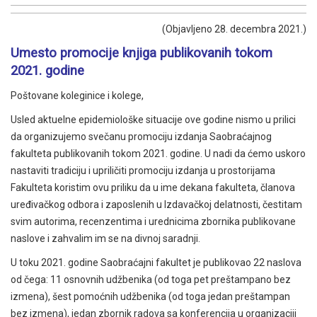
(Objavljeno 28. decembra 2021.)
Umesto promocije knjiga publikovanih tokom
2021. godine
Poštovane koleginice i kolege,
Usled aktuelne epidemiološke situacije ove godine nismo u prilici
da organizujemo svečanu promociju izdanja Saobraćajnog
fakulteta publikovanih tokom 2021. godine. U nadi da ćemo uskoro
nastaviti tradiciju i upriličiti promociju izdanja u prostorijama
Fakulteta koristim ovu priliku da u ime dekana fakulteta, članova
uređivačkog odbora i zaposlenih u Izdavačkoj delatnosti, čestitam
svim autorima, recenzentima i urednicima zbornika publikovane
naslove i zahvalim im se na divnoj saradnji.
U toku 2021. godine Saobraćajni fakultet je publikovao 22 naslova
od čega: 11 osnovnih udžbenika (od toga pet preštampano bez
izmena), šest pomoćnih udžbenika (od toga jedan preštampan
bez izmena), jedan zbornik radova sa konferencija u organizaciji