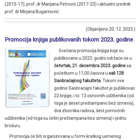
(2015-17); prof. dr Marijana Petrović (2017-23) i aktuelni urednik
prof. dr Mirjana Bugarinović.
(Objavljeno 20. 12. 2023.)
Promocija knjiga publikovanih tokom 2023. godine
Svečana promocija knjiga koje su
publikovane u 2023. godini održaće se u
četvrtak, 21. decembra 2023. godine
sa
početkom u 11,00 časova u
sali 128
Saobraćajnog fakulteta
. Tokom ove
godine Saobraćajni fakultet je publikovao
22 knjige, i to: 13 osnovnih udžbenika (od
toga je deset preštampano bez izmena),
dva zbornika radova, šest pomoćnih
udžbenika (od toga su četiri preštampana bez izmena) i jednu
brošuru.
Promocija će biti organizovana u formi kratkog usmenog