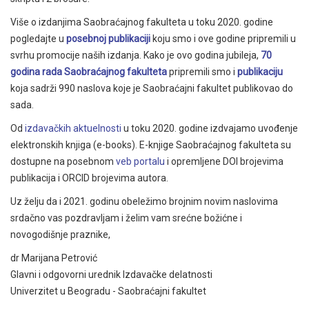
Više o izdanjima Saobraćajnog fakulteta u toku 2020. godine
pogledajte u
posebnoj publikaciji
koju smo i ove godine pripremili u
svrhu promocije naših izdanja. Kako je ovo godina jubileja,
70
godina rada Saobraćajnog fakulteta
pripremili smo i
publikaciju
koja sadrži 990 naslova koje je Saobraćajni fakultet publikovao do
sada.
Od
izdavačkih aktuelnosti
u toku 2020. godine izdvajamo uvođenje
elektronskih knjiga (e-books). E-knjige Saobraćajnog fakulteta su
dostupne na posebnom
veb portalu
i opremljene DOI brojevima
publikacija i ORCID brojevima autora.
Uz želju da i 2021. godinu obeležimo brojnim novim naslovima
srdačno vas pozdravljam i želim vam srećne božićne i
novogodišnje praznike,
dr Marijana Petrović
Glavni i odgovorni urednik Izdavačke delatnosti
Univerzitet u Beogradu - Saobraćajni fakultet