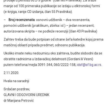
prodaje u periodu od 2-3 godine" (član 80 Pravilnika). Za tiraže
manje od 100 primeraka publikacije se izdaju u elktronskoj formi
(e-knjiga, ranije CD izdanja, član 55 Pravilnika).
–
Broj recenzenata
: osnovni udžbenik – dva recenzenta;
pomoćni udžbenik (praktikum, zbirka i sl.) – jedan recenzent;
autorizovana skripta – ne podleže recenziji (član 43 Pravilnika)
Zahtev treba da bude potpisan od strane šefa katedre kojoj prema
matičnoj oblasti pripada predmet, odnosno publikacija.
Ukoliko imate neku nedoumicu oko zahteva, budite slobodni da se
obratite radnicima u Izdavačkoj delatnosti (Gordani ili Vesni)
putem telefona/mejla 3091-344, 060/2222-158,
idsf@sf.bg.ac.rs
.
2.11.2020.
Hvala na saradnji
Srdačan pozdrav,
GLAVNI I ODGOVORNI UREDNIK
dr Marijana Petrović