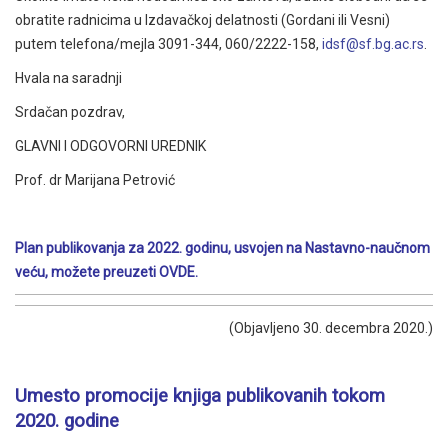
obratite radnicima u Izdavačkoj delatnosti (Gordani ili Vesni)
putem telefona/mejla 3091-344, 060/2222-158,
idsf@sf.bg.ac.rs
.
Hvala na saradnji
Srdačan pozdrav,
GLAVNI I ODGOVORNI UREDNIK
Prof. dr Marijana Petrović
Plan publikovanja za 2022. godinu, usvojen na Nastavno-naučnom
veću, možete preuzeti
OVDE.
(Objavljeno 30. decembra 2020.)
Umesto promocije knjiga publikovanih tokom
2020. godine