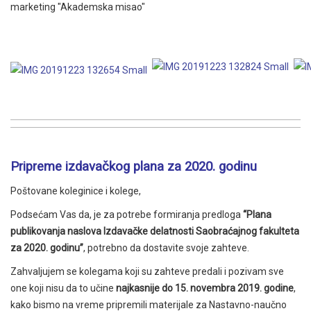
marketing "Akademska misao"
Pripreme izdavačkog plana za 2020. godinu
Poštovane koleginice i kolege,
Podsećam Vas da, je za potrebe formiranja predloga
“Plana
publikovanja naslova Izdavačke delatnosti Saobraćajnog fakulteta
za
2020. godinu”
, potrebno da dostavite svoje zahteve.
Zahvaljujem se kolegama koji su zahteve predali i pozivam sve
one koji nisu da to učine
najkasnije do
15. novembra 2019. godine
,
kako bismo na vreme pripremili materijale za Nastavno-naučno