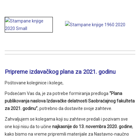
Pripreme izdavačkog plana za 2021. godinu
Poštovane koleginice i kolege,
Podsećam Vas da, je za potrebe formiranja predloga
“Plana
publikovanja naslova Izdavačke delatnosti Saobraćajnog fakulteta
za 2021. godinu”
, potrebno da dostavite svoje zahteve.
Zahvaljujem se kolegama koji su zahteve predali i pozivam sve
one koji nisu da to učine
najkasnije do 13.
novembra 2020. godine
,
kako bismo na vreme pripremili materijale za Nastavno-naučno