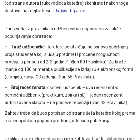
(od strane autora i rukovodioca katedre) skenirate i nakon toga
dostaviti na mejl adresu:
idsf@sf.bg.ac.rs
.
Par izvoda iz pravilnika o udžbenicima i napomena za lakše
popunjavanje obrazaca:
–
Tiraž udžbeničke
literature se utvrđuje na osnovu godišnjeg
broja studenata koji slušaju predmet i procene mogućnosti
prodaje u periodu od 2-3 godine" (član 80 Pravilnika). Za tiraže
manje od 100 primeraka publikacije se izdaju u elektronskoj formi
(e-knjiga, ranije CD izdanja, član 55 Pravilnika).
–
Broj recenzenata
: osnovni udžbenik – dva recenzenta;
pomoćni udžbenik (praktikum, zbirka i sl.) – jedan recenzent;
autorizovana skripta – ne podleže recenziji (član 43 Pravilnika)
Zahtev treba da bude potpisan od strane šefa katedre kojoj prema
matičnoj oblasti pripada predmet, odnosno publikacija.
Ukoliko imate neku nedoumicu oko zahteva, budite slobodni da se