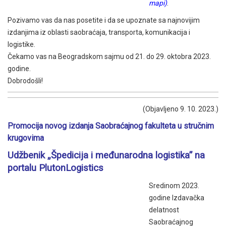
mapi)
.
Pozivamo vas da nas posetite i da se upoznate sa najnovijim
izdanjima iz oblasti saobraćaja, transporta, komunikacija i
logistike.
Čekamo vas na Beogradskom sajmu od 21. do 29. oktobra 2023.
godine.
Dobrodošli!
(Objavljeno 9. 10. 2023.)
Promocija novog izdanja Saobraćajnog fakulteta u stručnim
krugovima
Udžbenik „Špedicija i međunarodna logistika” na
portalu PlutonLogistics
Sredinom 2023.
godine Izdavačka
delatnost
Saobraćajnog