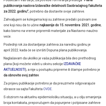
Podsećam Vas da je, za potrebe formiranja predloga
“Plana
publikovanja naslova Izdavačke delatnosti Saobraćajnog fakulteta
za 2022. godinu”
, potrebno da dostavite svoje zahteve.
Zahvaljujem se kolegama koji su zahteve predali i pozivam sve
one koji nisu da to učine
najkasnije do 15.
novembra
2021. godine
,
kako bismo na vreme pripremili materijale za Nastavno-naučno
veće.
Poslednji rok za dostavljanje zahteva za narednu godinu je
april 2022. kada će se izvršiti Dopuna plana publikovanja.
Naglašavam da ukoliko je vaša publikacija bila deo prethodnog
plana (koji možete videti u okviru sekcije
IZDAVAČKE
AKTUELNOSTI
), a nije u postupku pripreme ili štampe potrebno je
da obnovite svoj zahtev
.
Za prijavu publikacije potrebno je da preuzmete odgovarajuće
obrasce sa sajta Fakulteta
OVDE
.
S obzirom na aktuelnu epidemiološku situaciju, a u cilju smanjenja
broja kontakata, preporučujem da popunjene i potpisane zahteve