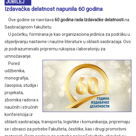
JUBILEJ
Izdavačka delatnost napunila 60 godina
Ove godine se navršava
60 godina rada Izdavačke delatnosti
na
Saobraćajnom fakultetu.
U početku, formirana je kao organizaciona jedinica za podršku u
objavljivanju nastavne i naučne literature u oblasti saobraćaja. Ovo
je podrazumevalo pripremu rukopisa i laboratoriju za
umnožavanje.
Pored
udžbenika,
monografija,
časopisa, studija i
projekata,
zbornika radova s
naučnih i stručnih
konferencija iz
oblasti saobraćaja, transporta, logistike i komunikacija, pripremaju
se i obrasci za potrebe Fakulteta, čestitke, kao i drugi promotivni