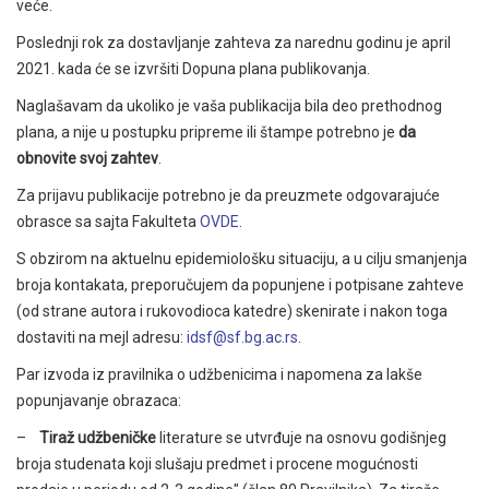
veće.
Poslednji rok za dostavljanje zahteva za narednu godinu je april
2021. kada će se izvršiti Dopuna plana publikovanja.
Naglašavam da ukoliko je vaša publikacija bila deo prethodnog
plana, a nije u postupku pripreme ili štampe potrebno je
da
obnovite svoj zahtev
.
Za prijavu publikacije potrebno je da preuzmete odgovarajuće
obrasce sa sajta Fakulteta
OVDE
.
S obzirom na aktuelnu epidemiološku situaciju, a u cilju smanjenja
broja kontakata, preporučujem da popunjene i potpisane zahteve
(od strane autora i rukovodioca katedre) skenirate i nakon toga
dostaviti na mejl adresu:
idsf@sf.bg.ac.rs
.
Par izvoda iz pravilnika o udžbenicima i napomena za lakše
popunjavanje obrazaca:
–
Tiraž udžbeničke
literature se utvrđuje na osnovu godišnjeg
broja studenata koji slušaju predmet i procene mogućnosti