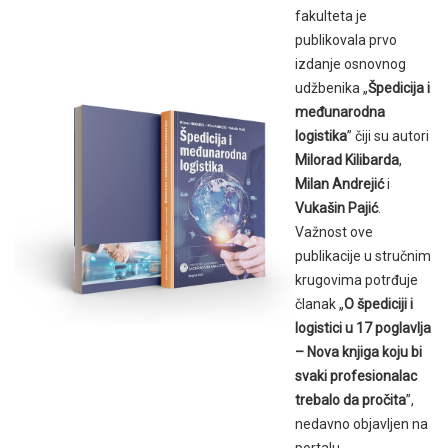
fakulteta je
publikovala prvo
izdanje osnovnog
udžbenika „
Špedicija i
međunarodna
logistika
” čiji su autori
Milorad Kilibarda
,
Milan Andrejić
i
Vukašin Pajić
.
Važnost ove
publikacije u stručnim
krugovima potrđuje
članak „
O špediciji i
logistici u 17 poglavlja
– Nova knjiga koju bi
svaki profesionalac
trebalo da pročita
”,
nedavno objavljen na