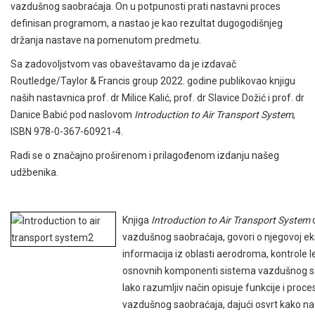
vazdušnog saobraćaja. On u potpunosti prati nastavni proces
definisan programom, a nastao je kao rezultat dugogodišnjeg
držanja nastave na pomenutom predmetu.
Sa zadovoljstvom vas obaveštavamo da je izdavač
Routledge/Taylor & Francis group 2022. godine publikovao knjigu
naših nastavnica prof. dr Milice Kalić, prof. dr Slavice Dožić i prof. dr
Danice Babić pod naslovom
Introduction to Air Transport System
,
ISBN 978-0-367-60921-4.
Radi se o značajno proširenom i prilagođenom izdanju našeg
udžbenika.
Knjiga
Introduction to Air Transport System
d
vazdušnog saobraćaja, govori o njegovoj ek
informacija iz oblasti aerodroma, kontrole l
osnovnih komponenti sistema vazdušnog sa
lako razumljiv način opisuje funkcije i proces
vazdušnog saobraćaja, dajući osvrt kako na 