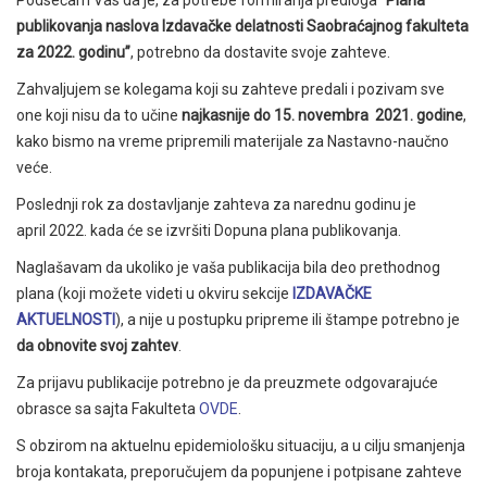
Podsećam Vas da je, za potrebe formiranja predloga
“Plana
publikovanja naslova Izdavačke delatnosti Saobraćajnog fakulteta
za 2022. godinu”
, potrebno da dostavite svoje zahteve.
Zahvaljujem se kolegama koji su zahteve predali i pozivam sve
one koji nisu da to učine
najkasnije do 15.
novembra
2021. godine
,
kako bismo na vreme pripremili materijale za Nastavno-naučno
veće.
Poslednji rok za dostavljanje zahteva za narednu godinu je
april 2022. kada će se izvršiti Dopuna plana publikovanja.
Naglašavam da ukoliko je vaša publikacija bila deo prethodnog
plana (koji možete videti u okviru sekcije
IZDAVAČKE
AKTUELNOSTI
), a nije u postupku pripreme ili štampe potrebno je
da obnovite svoj zahtev
.
Za prijavu publikacije potrebno je da preuzmete odgovarajuće
obrasce sa sajta Fakulteta
OVDE
.
S obzirom na aktuelnu epidemiološku situaciju, a u cilju smanjenja
broja kontakata, preporučujem da popunjene i potpisane zahteve