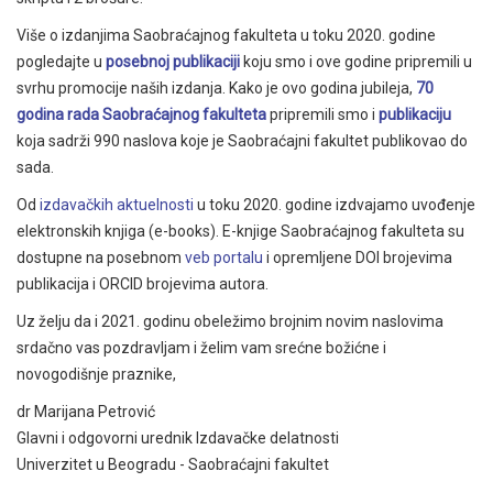
Više o izdanjima Saobraćajnog fakulteta u toku 2020. godine
pogledajte u
posebnoj publikaciji
koju smo i ove godine pripremili u
svrhu promocije naših izdanja. Kako je ovo godina jubileja,
70
godina rada Saobraćajnog fakulteta
pripremili smo i
publikaciju
koja sadrži 990 naslova koje je Saobraćajni fakultet publikovao do
sada.
Od
izdavačkih aktuelnosti
u toku 2020. godine izdvajamo uvođenje
elektronskih knjiga (e-books). E-knjige Saobraćajnog fakulteta su
dostupne na posebnom
veb portalu
i opremljene DOI brojevima
publikacija i ORCID brojevima autora.
Uz želju da i 2021. godinu obeležimo brojnim novim naslovima
srdačno vas pozdravljam i želim vam srećne božićne i
novogodišnje praznike,
dr Marijana Petrović
Glavni i odgovorni urednik Izdavačke delatnosti
Univerzitet u Beogradu - Saobraćajni fakultet