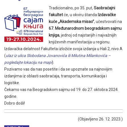
Tradicionalno, po 35. put,
Saobraćajni
fakultet
će, u okviru štanda
Izdavačke
kuće „Akademska misao”
, učestvovati na
67. Međunarodnom beogradskom sajmu
knjiga
, jednoj od najstarijih i najvažnijih
književnih manifestacija u regionu.
Izdavačka delatnost Fakulteta izložiće svoja izdanja u Hali 2, nivo A
(
ulaz iz ulica Slobodana Jovanovića ili Milutina Milankovića –
pogledajte lokaciju na mapi
).
Pozivamo vas da nas posetite i da se upoznate sa najnovijim
izdanjima iz oblasti saobraćaja, transporta, komunikacija i
logistike.
Čekamo vas na Beogradskom sajmu od 19. do 27. oktobra 2024.
godine.
Dobro došli!
(Objavljeno 26. 12. 2023.)