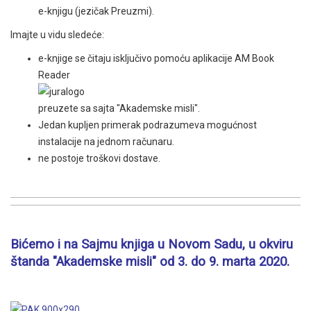
e-knjigu (jezičak Preuzmi).
Imajte u vidu sledeće:
e-knjige se čitaju isključivo pomoću aplikacije AM Book
Reader
preuzete sa sajta "Akademske misli".
Jedan kupljen primerak podrazumeva mogućnost
instalacije na jednom računaru.
ne postoje troškovi dostave.
Bićemo i na Sajmu knjiga u Novom Sadu, u okviru
štanda "Akademske misli" od 3. do 9. marta 2020.