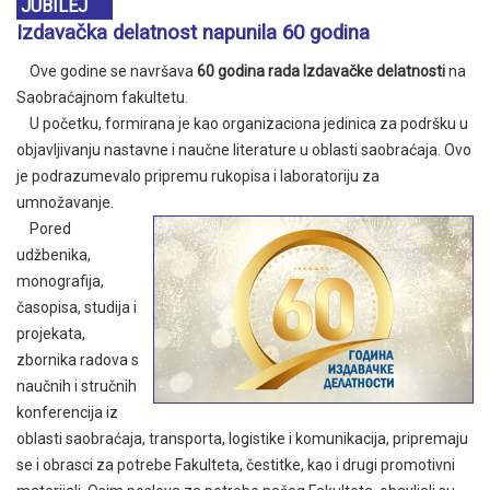
JUBILEJ
Izdavačka delatnost napunila 60 godina
Ove godine se navršava
60 godina rada Izdavačke delatnosti
na
Saobraćajnom fakultetu.
U početku, formirana je kao organizaciona jedinica za podršku u
objavljivanju nastavne i naučne literature u oblasti saobraćaja. Ovo
je podrazumevalo pripremu rukopisa i laboratoriju za
umnožavanje.
Pored
udžbenika,
monografija,
časopisa, studija i
projekata,
zbornika radova s
naučnih i stručnih
konferencija iz
oblasti saobraćaja, transporta, logistike i komunikacija, pripremaju
se i obrasci za potrebe Fakulteta, čestitke, kao i drugi promotivni