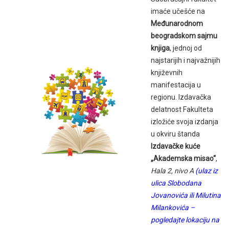
imaće učešće na
Međunarodnom
beogradskom sajmu
knjiga
, jednoj od
najstarijih i najvažnijih
književnih
manifestacija u
regionu. Izdavačka
delatnost Fakulteta
izložiće svoja izdanja
u okviru štanda
Izdavačke kuće
„Akademska misao“
,
Hala 2, nivo A
(ulaz iz
ulica Slobodana
Jovanovića ili Milutina
Milankovića –
pogledajte lokaciju na