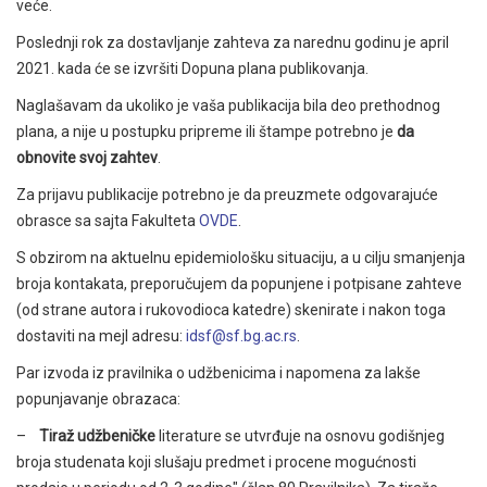
veće.
Poslednji rok za dostavljanje zahteva za narednu godinu je april
2021. kada će se izvršiti Dopuna plana publikovanja.
Naglašavam da ukoliko je vaša publikacija bila deo prethodnog
plana, a nije u postupku pripreme ili štampe potrebno je
da
obnovite svoj zahtev
.
Za prijavu publikacije potrebno je da preuzmete odgovarajuće
obrasce sa sajta Fakulteta
OVDE
.
S obzirom na aktuelnu epidemiološku situaciju, a u cilju smanjenja
broja kontakata, preporučujem da popunjene i potpisane zahteve
(od strane autora i rukovodioca katedre) skenirate i nakon toga
dostaviti na mejl adresu:
idsf@sf.bg.ac.rs
.
Par izvoda iz pravilnika o udžbenicima i napomena za lakše
popunjavanje obrazaca:
–
Tiraž udžbeničke
literature se utvrđuje na osnovu godišnjeg
broja studenata koji slušaju predmet i procene mogućnosti