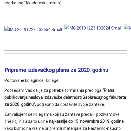
marketing "Akademska misao"
Pripreme izdavačkog plana za 2020. godinu
Poštovane koleginice i kolege,
Podsećam Vas da, je za potrebe formiranja predloga
“Plana
publikovanja naslova Izdavačke delatnosti Saobraćajnog fakulteta
za
2020. godinu”
, potrebno da dostavite svoje zahteve.
Zahvaljujem se kolegama koji su zahteve predali i pozivam sve
one koji nisu da to učine
najkasnije do
15. novembra 2019. godine
,
kako bismo na vreme pripremili materijale za Nastavno-naučno