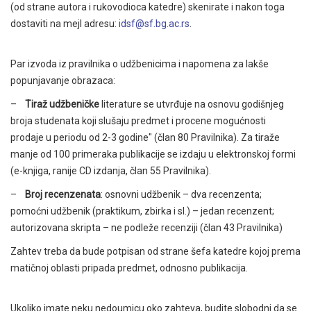
(od strane autora i rukovodioca katedre) skenirate i nakon toga
dostaviti na mejl adresu:
idsf@sf.bg.ac.rs
.
Par izvoda iz pravilnika o udžbenicima i napomena za lakše
popunjavanje obrazaca:
–
Tiraž udžbeničke
literature se utvrđuje na osnovu godišnjeg
broja studenata koji slušaju predmet i procene mogućnosti
prodaje u periodu od 2-3 godine" (član 80 Pravilnika). Za tiraže
manje od 100 primeraka publikacije se izdaju u elektronskoj formi
(e-knjiga, ranije CD izdanja, član 55 Pravilnika).
–
Broj recenzenata
: osnovni udžbenik – dva recenzenta;
pomoćni udžbenik (praktikum, zbirka i sl.) – jedan recenzent;
autorizovana skripta – ne podleže recenziji (član 43 Pravilnika)
Zahtev treba da bude potpisan od strane šefa katedre kojoj prema
matičnoj oblasti pripada predmet, odnosno publikacija.
Ukoliko imate neku nedoumicu oko zahteva, budite slobodni da se