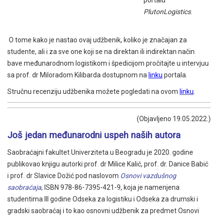
portalu
PlutonLogistics
.
O tome kako je nastao ovaj udžbenik, koliko je značajan za
studente, ali i za sve one koji se na direktan ili indirektan način
bave međunarodnom logistikom i špedicijom pročitajte u intervjuu
sa prof. dr Miloradom Kilibarda dostupnom na
linku
portala.
Stručnu recenziju udžbenika možete pogledati na ovom
linku
.
(Objavljeno 19.05.2022.)
Još jedan međunarodni uspeh naših autora
Saobraćajni fakultet Univerziteta u Beogradu je 2020. godine
publikovao knjigu autorki prof. dr Milice Kalić, prof. dr. Danice Babić
i prof. dr Slavice Dožić pod naslovom
Osnovi vazdušnog
saobraćaja
, ISBN 978-86-7395-421-9, koja je namenjena
studentima III godine Odseka za logistiku i Odseka za drumski i
gradski saobraćaj i to kao osnovni udžbenik za predmet Osnovi