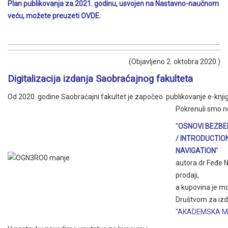
Plan publikovanja za 2021. godinu, usvojen na Nastavno-naučnom
veću, možete preuzeti
OVDE.
(Objavljeno 2. oktobra 2020.)
Digitalizacija izdanja Saobraćajnog fakulteta
Od 2020. godine Saobraćajni fakultet je započeo publikovanje e-knji
Pokrenuli smo 
"
OSNOVI BEZBE
/ INTRODUCTION
NAVIGATION
"
autora dr Feđe N
prodaji,
a kupovina je mo
Društvom za izd
"AKADEMSKA M