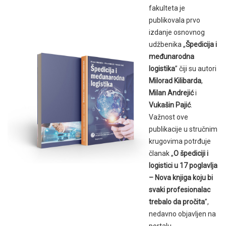
fakulteta je
publikovala prvo
izdanje osnovnog
udžbenika „
Špedicija i
međunarodna
logistika
” čiji su autori
Milorad Kilibarda
,
Milan Andrejić
i
Vukašin Pajić
.
Važnost ove
publikacije u stručnim
krugovima potrđuje
članak „
O špediciji i
logistici u 17 poglavlja
– Nova knjiga koju bi
svaki profesionalac
trebalo da pročita
”,
nedavno objavljen na