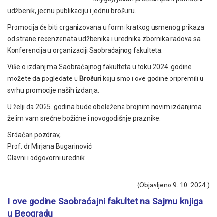
udžbenik, jednu publikaciju i jednu brošuru.
Promocija će biti organizovana u formi kratkog usmenog prikaza
od strane recenzenata udžbenika i urednika zbornika radova sa
Konferencija u organizaciji Saobraćajnog fakulteta.
Više o izdanjima Saobraćajnog fakulteta u toku 2024. godine
možete da pogledate u
Brošuri
koju smo i ove godine pripremili u
svrhu promocije naših izdanja.
U želji da 2025. godina bude obeležena brojnim novim izdanjima
želim vam srećne božićne i novogodišnje praznike.
Srdačan pozdrav,
Prof. dr Mirjana Bugarinović
Glavni i odgovorni urednik
(Objavljeno 9. 10. 2024.)
I ove godine Saobraćajni fakultet na Sajmu knjiga
u Beogradu