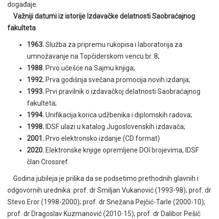
događaje.
Važniji datumi iz istorije Izdavačke delatnosti Saobraćajnog
fakulteta
1963.
Služba za pripremu rukopisa i laboratorija za
umnožavanje na Topčiderskom vencu br. 8;
1988.
Prvo učešće na Sajmu knjiga;
1992.
Prva godišnja svečana promocija novih izdanja;
1993.
Prvi pravilnik o izdavačkoj delatnosti Saobraćajnog
fakulteta;
1994.
Unifikacija korica udžbenika i diplomskih radova;
1998.
IDSF ulazi u katalog Jugoslovenskih izdavača;
2001.
Prvo elektronsko izdanje (CD format)
2020.
Elektronske knjige opremljene DOI brojevima, IDSF
član Crossref.
Godina jubileja je prilika da se podsetimo prethodnih glavnih i
odgovornih urednika: prof. dr Smiljan Vukanović (1993-98); prof. dr
Stevo Eror (1998-2000); prof. dr Snežana Pejčić-Tarle (2000-10);
prof. dr Dragoslav Kuzmanović (2010-15); prof. dr Dalibor Pešić