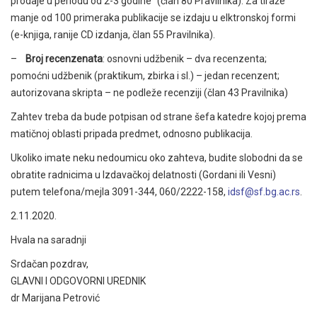
prodaje u periodu od 2-3 godine" (član 80 Pravilnika). Za tiraže
manje od 100 primeraka publikacije se izdaju u elktronskoj formi
(e-knjiga, ranije CD izdanja, član 55 Pravilnika).
–
Broj recenzenata
: osnovni udžbenik – dva recenzenta;
pomoćni udžbenik (praktikum, zbirka i sl.) – jedan recenzent;
autorizovana skripta – ne podleže recenziji (član 43 Pravilnika)
Zahtev treba da bude potpisan od strane šefa katedre kojoj prema
matičnoj oblasti pripada predmet, odnosno publikacija.
Ukoliko imate neku nedoumicu oko zahteva, budite slobodni da se
obratite radnicima u Izdavačkoj delatnosti (Gordani ili Vesni)
putem telefona/mejla 3091-344, 060/2222-158,
idsf@sf.bg.ac.rs
.
2.11.2020.
Hvala na saradnji
Srdačan pozdrav,
GLAVNI I ODGOVORNI UREDNIK
dr Marijana Petrović