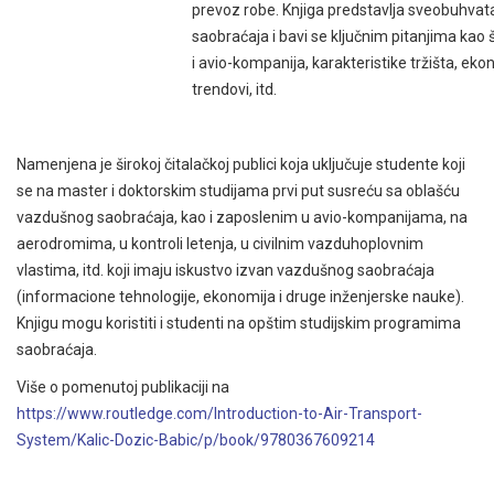
prevoz robe. Knjiga predstavlja sveobuhvat
saobraćaja i bavi se ključnim pitanjima kao
i avio-kompanija, karakteristike tržišta, ekon
trendovi, itd.
Namenjena je širokoj čitalačkoj publici koja uključuje studente koji
se na master i doktorskim studijama prvi put susreću sa oblašću
vazdušnog saobraćaja, kao i zaposlenim u avio-kompanijama, na
aerodromima, u kontroli letenja, u civilnim vazduhoplovnim
vlastima, itd. koji imaju iskustvo izvan vazdušnog saobraćaja
(informacione tehnologije, ekonomija i druge inženjerske nauke).
Knjigu mogu koristiti i studenti na opštim studijskim programima
saobraćaja.
Više o pomenutoj publikaciji na
https://www.routledge.com/Introduction-to-Air-Transport-
System/Kalic-Dozic-Babic/p/book/9780367609214