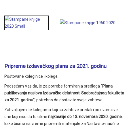
Pripreme izdavačkog plana za 2021. godinu
Poštovane koleginice i kolege,
Podsećam Vas da, je za potrebe formiranja predloga
“Plana
publikovanja naslova Izdavačke delatnosti Saobraćajnog fakulteta
za 2021. godinu”
, potrebno da dostavite svoje zahteve.
Zahvaljujem se kolegama koji su zahteve predali i pozivam sve
one koji nisu da to učine
najkasnije do 13.
novembra 2020. godine
,
kako bismo na vreme pripremili materijale za Nastavno-naučno