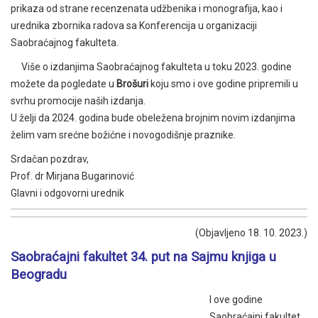
prikaza od strane recenzenata udžbenika i monografija, kao i
urednika zbornika radova sa Konferencija u organizaciji
Saobraćajnog fakulteta.
Više o izdanjima Saobraćajnog fakulteta u toku 2023. godine
možete da pogledate u
Brošuri
koju smo i ove godine pripremili u
svrhu promocije naših izdanja.
U želji da 2024. godina bude obeležena brojnim novim izdanjima
želim vam srećne božićne i novogodišnje praznike.
Srdačan pozdrav,
Prof. dr Mirjana Bugarinović
Glavni i odgovorni urednik
(Objavljeno 18. 10. 2023.)
Saobraćajni fakultet 34. put na Sajmu knjiga u
Beogradu
I ove godine
Saobraćajni fakultet