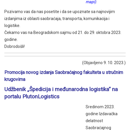
mapi)
.
Pozivamo vas da nas posetite i da se upoznate sa najnovijim
izdanjima iz oblasti saobraćaja, transporta, komunikacija i
logistike.
Čekamo vas na Beogradskom sajmu od 21. do 29. oktobra 2023.
godine.
Dobrodošli!
(Objavljeno 9. 10. 2023.)
Promocija novog izdanja Saobraćajnog fakulteta u stručnim
krugovima
Udžbenik „Špedicija i međunarodna logistika” na
portalu PlutonLogistics
Sredinom 2023.
godine Izdavačka
delatnost
Saobraćajnog