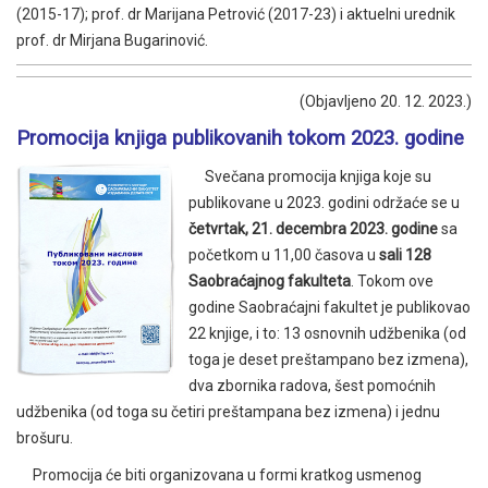
(2015-17); prof. dr Marijana Petrović (2017-23) i aktuelni urednik
prof. dr Mirjana Bugarinović.
(Objavljeno 20. 12. 2023.)
Promocija knjiga publikovanih tokom 2023. godine
Svečana promocija knjiga koje su
publikovane u 2023. godini održaće se u
četvrtak, 21. decembra 2023. godine
sa
početkom u 11,00 časova u
sali 128
Saobraćajnog fakulteta
. Tokom ove
godine Saobraćajni fakultet je publikovao
22 knjige, i to: 13 osnovnih udžbenika (od
toga je deset preštampano bez izmena),
dva zbornika radova, šest pomoćnih
udžbenika (od toga su četiri preštampana bez izmena) i jednu
brošuru.
Promocija će biti organizovana u formi kratkog usmenog