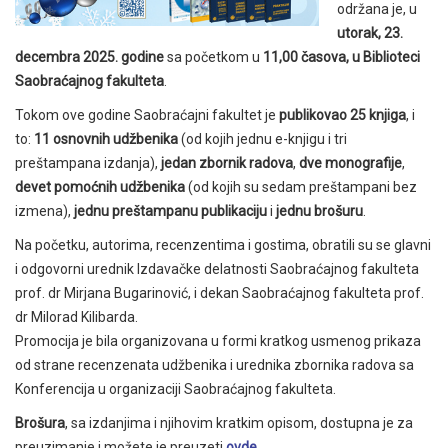
održana je, u
utorak, 23.
decembra 2025. godine
sa početkom u
11,00 časova, u Biblioteci
Saobraćajnog fakulteta
.
Tokom ove godine Saobraćajni fakultet je
publikovao 25 knjiga
, i
to:
11 osnovnih udžbenika
(od kojih jednu e-knjigu i tri
preštampana izdanja),
jedan zbornik radova
,
dve monografije
,
devet pomoćnih udžbenika
(od kojih su sedam preštampani bez
izmena),
jednu preštampanu publikaciju
i
jednu brošuru
.
Na početku, autorima, recenzentima i gostima, obratili su se glavni
i odgovorni urednik Izdavačke delatnosti Saobraćajnog fakulteta
prof. dr Mirjana Bugarinović, i dekan Saobraćajnog fakulteta prof.
dr Milorad Kilibarda.
Promocija je bila organizovana u formi kratkog usmenog prikaza
od strane recenzenata udžbenika i urednika zbornika radova sa
Konferencija u organizaciji Saobraćajnog fakulteta.
Brošura
, sa izdanjima i njihovim kratkim opisom, dostupna je za
preuzimanje i možete je preuzeti
ovde
.