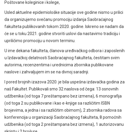
Poštovane koleginice i kolege,
Usled aktuelne epidemiološke situacije ove godine nismo u prilici
da organizujemo svečanu promociju izdanja Saobraćajnog
fakulteta publikovanih tokom 2020. godine. Iskreno se nadam da
će se u toku 2021. godine stvoriti uslovi da nastavimo tradiciju i
upriličimo promociju u novom terminu.
U ime dekana fakulteta, članova uređivačkog odbora i zaposlenih
u Izdavačkoj delatnosti Saobraćajnog fakulteta, čestitam svim
autorima, recenzentima i urednicima zbornika publikovane
naslove i zahvaljujem im se na divnoj saradnji.
I pored brojnih izazova 2020. je bila uspešna izdavačka godina za
naš Fakultet. Publikovali smo 32 naslova od čega: 13 osnovnih
udžbenika (od toga 7 preštampano bez izmena), 6 monografija
(od toga 2 su publikovane i kao e-knjige sa različitim ISBN
brojevima, a jedna i sa različitim obimom), 2 zbornika radova sa
konferencija u organizaciji Saobraćajnog fakulteta, 8 pomoćnih
udžbenika (od toga 2 preštampana bez izmena), 1 autorizovanu
skriptu i 2 brošure.