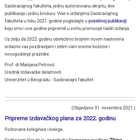
Saobraćajnog fakulteta, jednu autorizovanu skriptu, dve
publikacije i jednu brošuru. Više o izdanjima Saobraćajnog
fakulteta u toku 2021. godine pogledajte u
posebnoj publikaciji
koju smo i ove godine pripremili u svrhu promocije naših izdanja.
Uz želju da 2022. godinu obeležimo brojnim novim naslovima
srdačno vas pozdravljam i želim vam srećne božićne i
novogodišnje praznike.
Prof. dr Marijana Petrović
Urednik Izdavačke delatnosti
Univerzitet u Beogradu - Saobraćajni fakultet
(Objavljeno 01. novembra 2021.)
Pripreme izdavačkog plana za 2022. godinu
Poštovane koleginice i kolege,