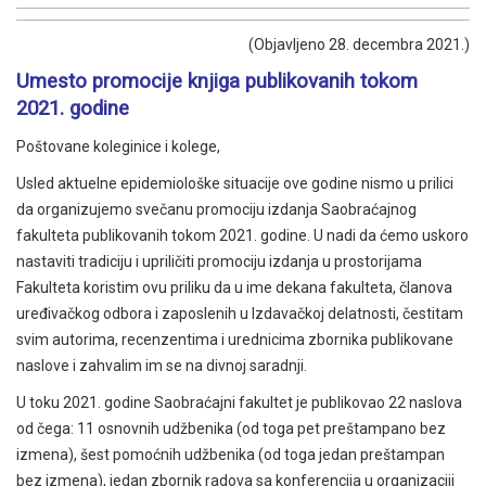
(Objavljeno 28. decembra 2021.)
Umesto promocije knjiga publikovanih tokom
2021. godine
Poštovane koleginice i kolege,
Usled aktuelne epidemiološke situacije ove godine nismo u prilici
da organizujemo svečanu promociju izdanja Saobraćajnog
fakulteta publikovanih tokom 2021. godine. U nadi da ćemo uskoro
nastaviti tradiciju i upriličiti promociju izdanja u prostorijama
Fakulteta koristim ovu priliku da u ime dekana fakulteta, članova
uređivačkog odbora i zaposlenih u Izdavačkoj delatnosti, čestitam
svim autorima, recenzentima i urednicima zbornika publikovane
naslove i zahvalim im se na divnoj saradnji.
U toku 2021. godine Saobraćajni fakultet je publikovao 22 naslova
od čega: 11 osnovnih udžbenika (od toga pet preštampano bez
izmena), šest pomoćnih udžbenika (od toga jedan preštampan
bez izmena), jedan zbornik radova sa konferencija u organizaciji