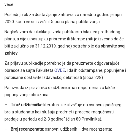
veće.
Poslednji rok za dostavljanje zahteva za narednu godinu je april
2020. kada će se izvršiti Dopuna plana publikovanja.
Naglašavam da ukoliko je vaša publikacija bila deo prethodnog
plana, a nije u postupku pripreme ili štampe (niti je izvesno da će
biti zaključno sa 31.12.2019. godine) potrebno je
da obnovite svoj
zahtev
.
Za prijavu publikacije potrebno je da preuzmete odgovarajuće
obrasce sa sajta Fakulteta
OVDE
, i da ih odštampane, popunjene i
potpisane dostavite Izdavačkoj delatnosti (soba 228).
Par izvoda iz pravilnika o udžbenicima i napomena za lakše
popunjavanje obrazaca:
–
Tiraž udžbeničke
literature se utvrđuje na osnovu godišnjeg
broja studenata koji slušaju predmet i procene mogućnosti
prodaje u periodu od 2-3 godine" (član 80 Pravilnika).
–
Broj recenzenata
: osnovni udžbenik – dva recenzenta;