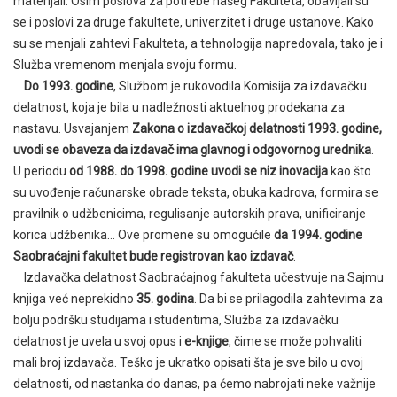
materijali. Osim poslova za potrebe našeg Fakulteta, obavljali su
se i poslovi za druge fakultete, univerzitet i druge ustanove. Kako
su se menjali zahtevi Fakulteta, a tehnologija napredovala, tako je i
Služba vremenom menjala svoju formu.
Do 1993. godine
, Službom je rukovodila Komisija za izdavačku
delatnost, koja je bila u nadležnosti aktuelnog prodekana za
nastavu. Usvajanjem
Zakona o izdavačkoj delatnosti 1993. godine,
uvodi se obaveza da izdavač ima glavnog i odgovornog urednika
.
U periodu
od 1988. do 1998. godine uvodi se niz inovacija
kao što
su uvođenje računarske obrade teksta, obuka kadrova, formira se
pravilnik o udžbenicima, regulisanje autorskih prava, unificiranje
korica udžbenika… Ove promene su omogućile
da 1994. godine
Saobraćajni fakultet bude registrovan kao izdavač
.
Izdavačka delatnost Saobraćajnog fakulteta učestvuje na Sajmu
knjiga već neprekidno
35. godina
. Da bi se prilagodila zahtevima za
bolju podršku studijama i studentima, Služba za izdavačku
delatnost je uvela u svoj opus i
e-knjige
, čime se može pohvaliti
mali broj izdavača. Teško je ukratko opisati šta je sve bilo u ovoj
delatnosti, od nastanka do danas, pa ćemo nabrojati neke važnije