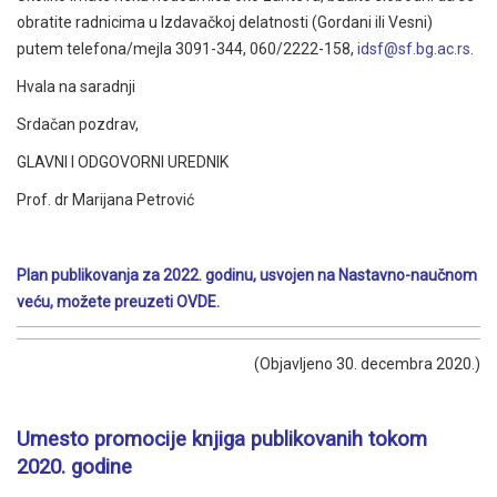
obratite radnicima u Izdavačkoj delatnosti (Gordani ili Vesni)
putem telefona/mejla 3091-344, 060/2222-158,
idsf@sf.bg.ac.rs
.
Hvala na saradnji
Srdačan pozdrav,
GLAVNI I ODGOVORNI UREDNIK
Prof. dr Marijana Petrović
Plan publikovanja za 2022. godinu, usvojen na Nastavno-naučnom
veću, možete preuzeti
OVDE.
(Objavljeno 30. decembra 2020.)
Umesto promocije knjiga publikovanih tokom
2020. godine