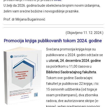
U želji da 2026. godina bude obeležena brojnim novim izdanjima,
želim vam srećne božićne i novogodišnje praznike.
Prof. dr Mirjana Bugarinović
(Objavljeno 11. 12. 2024.)
Promocija knjiga publikovanih tokom 2024. godine
Svečana promocija knjiga koje su
publikovane u 2024. godini održaće se
u
utorak, 24. decembra 2024. godine
sa početkom u 11,00 časova u
Biblioteci Saobraćajnog fakulteta
.
Tokom ove godine Saobraćajni
fakultet je publikovao 22 knjige, i to:
15 osnovnih udžbenika (od toga je
osam preštampano), dva zbornika
radova, dve autorizovane skripe (e-
knjige), jedan preštampani pomoćni