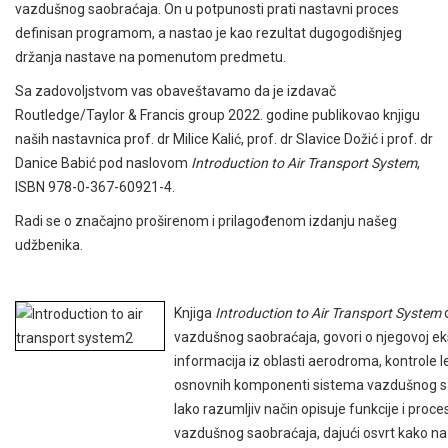
vazdušnog saobraćaja. On u potpunosti prati nastavni proces
definisan programom, a nastao je kao rezultat dugogodišnjeg
držanja nastave na pomenutom predmetu.
Sa zadovoljstvom vas obaveštavamo da je izdavač
Routledge/Taylor & Francis group 2022. godine publikovao knjigu
naših nastavnica prof. dr Milice Kalić, prof. dr Slavice Dožić i prof. dr
Danice Babić pod naslovom
Introduction to Air Transport System
,
ISBN 978-0-367-60921-4.
Radi se o značajno proširenom i prilagođenom izdanju našeg
udžbenika.
Knjiga
Introduction to Air Transport System
d
vazdušnog saobraćaja, govori o njegovoj ek
informacija iz oblasti aerodroma, kontrole l
osnovnih komponenti sistema vazdušnog sa
lako razumljiv način opisuje funkcije i proces
vazdušnog saobraćaja, dajući osvrt kako na 