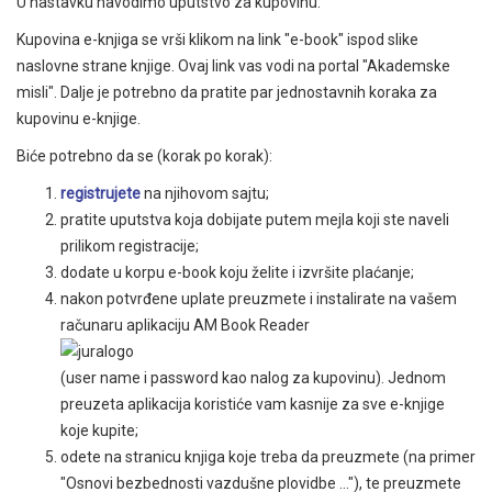
U nastavku navodimo uputstvo za kupovinu:
Kupovina e-knjiga se vrši klikom na link "e-book" ispod slike
naslovne strane knjige. Ovaj link vas vodi na portal "Akademske
misli". Dalje je potrebno da pratite par jednostavnih koraka za
kupovinu e-knjige.
Biće potrebno da se (korak po korak):
registrujete
na njihovom sajtu;
pratite uputstva koja dobijate putem mejla koji ste naveli
prilikom registracije;
dodate u korpu e-book koju želite i izvršite plaćanje;
nakon potvrđene uplate preuzmete i instalirate na vašem
računaru aplikaciju AM Book Reader
(user name i password kao nalog za kupovinu). Jednom
preuzeta aplikacija koristiće vam kasnije za sve e-knjige
koje kupite;
odete na stranicu knjiga koje treba da preuzmete (na primer
"Osnovi bezbednosti vazdušne plovidbe ..."), te preuzmete