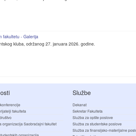
fakultetu - Galerija
entskog kluba, održanog 27. januara 2026. godine.
osti
Službe
 konferencije
Dekanat
ijatelji fakulteta
Sekretar Fakulteta
društvo
Služba za opšte poslove
a organizacija Saobraćajni fakultet
Služba za studentske poslove
Služba za finansijsko-materijalne pos
studentskih organizacija