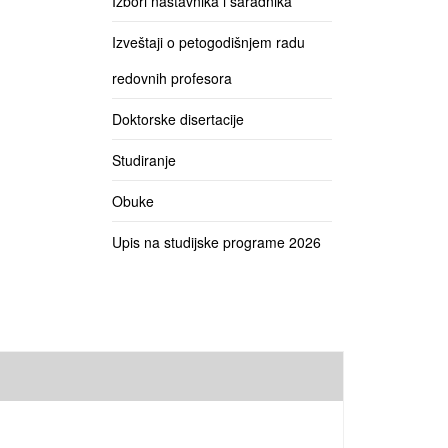
Izbori nastavnika i saradnika
Izveštaji o petogodišnjem radu
redovnih profesora
Doktorske disertacije
Studiranje
Obuke
Upis na studijske programe 2026