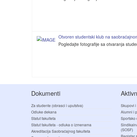
Otvoren studentski klub na saobraćajnom 
Pogledajte fotografije sa otvaranja stud
Dokumenti
Aktivn
Za studente (obrasci i uputstva)
Skupovi i
Odluke dekana
Alumni i pr
Statut fakulteta
Sportsko 
Statut fakulteta - odluka o izmenama
Sindikaln
(SOSF)
Akreditacija Saobraćajnog fakulteta
Registar 