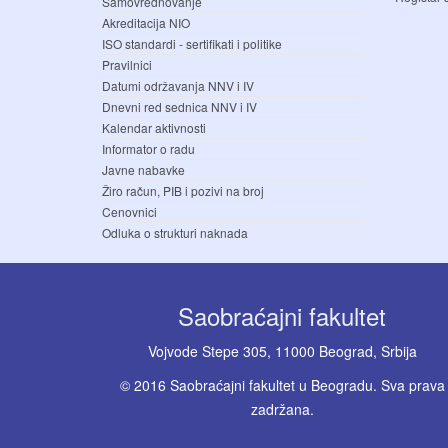
Samovrednovanje
Akreditacija NIO
ISO standardi - sertifikati i politike
Pravilnici
Datumi održavanja NNV i IV
Dnevni red sednica NNV i IV
Kalendar aktivnosti
Informator o radu
Javne nabavke
Žiro račun, PIB i pozivi na broj
Cenovnici
Odluka o strukturi naknada
Saobraćajni fakultet
Vojvode Stepe 305, 11000 Beograd, Srbija
© 2016 Saobraćajni fakultet u Beogradu. Sva prava
zadržana.