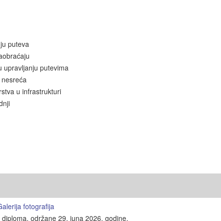
nju puteva
saobraćaju
 u upravljanju putevima
a nesreća
stva u infrastrukturi
dnji
lerija fotografija
e diploma, održane 29. juna 2026. godine.