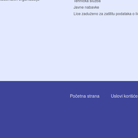
Tehnička služba
Javne nabavke
Lice zaduženo za zaštitu podataka o li
Početna strana
Uslovi korišć