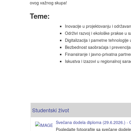
ovog važnog skupa!
Teme:
Inovacije u projektovanju i održava
Održivi razvoj i ekološke prakse u 
Digitalizacija i pametne tehnologije
Bezbednost saobraćaja i prevencij
Finansiranje i javno-privatna partner
Iskustva i izazovi u regionalnoj sara
Studentski život
Svečana dodela diploma (29.6.2026.) - Ga
Pogledajte fotografije sa svečane dodel