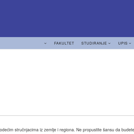
FAKULTET
STUDIRANJE
UPIS
 vodećim stručnjacima iz zemlje i regiona. Ne propustite šansu da budet