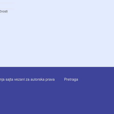
čnosti
enja sajta vezani za autorska prava
Pretraga