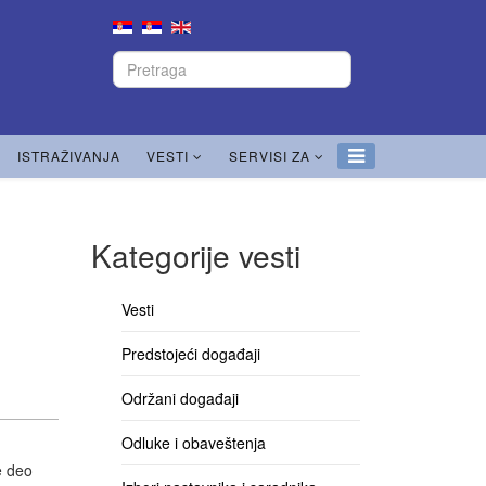
ISTRAŽIVANJA
VESTI
SERVISI ZA
Kategorije vesti
Vesti
Predstojeći događaji
Održani događaji
Odluke i obaveštenja
e deo