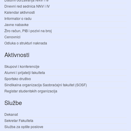
Dnevni red sednica NNV i IV
Kalendar aktivnosti
Informator o radu
Javne nabavke
Žiro račun, PIB i pozivi na broj
Cenovnici
Odluka o strukturi naknada
Aktivnosti
Skupovi i konferencije
Alumni i prijatelji fakulteta
Sportsko društvo
Sindikalna organizacija Saobraćajni fakultet (SOSF)
Registar studentskih organizacija
Službe
Dekanat
Sekretar Fakulteta
Služba za opšte poslove