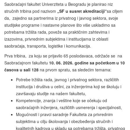
Saobraćajni fakultet Univerziteta u Beogradu je planirao niz
stručnih tribina pod nazivom
„SF u susret akreditaciji“
sa ciljem
da, zajedno sa partnerima iz privatnog i javnog sektora, svoje
studijske programe i nastavne planove što više uskladimo sa
potrebama tržišta rada, poveže sa praktičnim zahtevima i
izazovima, privrednim subjektima i institucijama iz oblasti
saobraćaja, transporta, logistike i komunikacija.
Prva tribina, za koju se prijavilo 65 poslodavaca, održaće se na
Saobraćajnom fakultetu
10. 06. 2026. godine
sa početkom u 10
časova
u sali 128
na prvom spratu, sa sledećim temama:
Potrebe tržišta rada, javnog i privatnog sektora, različitih
institucija i društva u celini, za inženjerima koji se školuju i
završavaju studije na našem fakultetu,
Kompetencije, znanja i veštine koje se očekuju od
saobraćajnih inženjera, različitih usmerenja i specijalnosti,
Mogućnosti i pravci saradnje Fakulteta za privrednim
subjektima u cilju školovanja i obezbeđenja stručnih i
kvalitetnih kadrova u skladu sa potrebama tržišta, privatnog