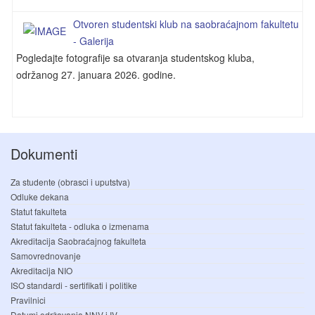
Otvoren studentski klub na saobraćajnom fakultetu
- Galerija
Pogledajte fotografije sa otvaranja studentskog kluba,
održanog 27. januara 2026. godine.
Dokumenti
Za studente (obrasci i uputstva)
Odluke dekana
Statut fakulteta
Statut fakulteta - odluka o izmenama
Akreditacija Saobraćajnog fakulteta
Samovrednovanje
Akreditacija NIO
ISO standardi - sertifikati i politike
Pravilnici
Datumi održavanja NNV i IV