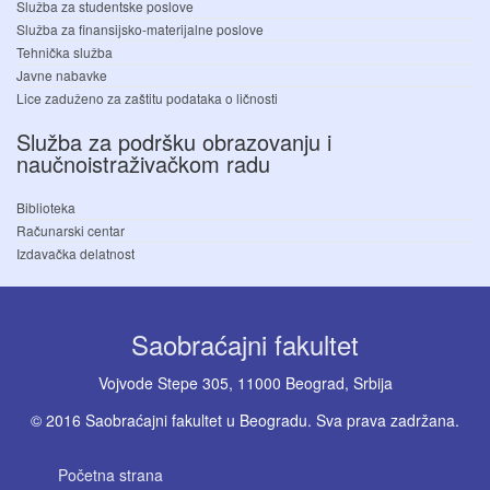
Služba za studentske poslove
Služba za finansijsko-materijalne poslove
Tehnička služba
Javne nabavke
Lice zaduženo za zaštitu podataka o ličnosti
Služba za podršku obrazovanju i
naučnoistraživačkom radu
Biblioteka
Računarski centar
Izdavačka delatnost
Saobraćajni fakultet
Vojvode Stepe 305, 11000 Beograd, Srbija
© 2016 Saobraćajni fakultet u Beogradu. Sva prava zadržana.
Početna strana