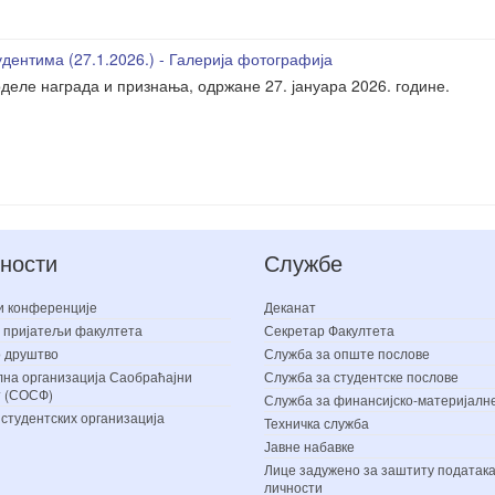
дентима (27.1.2026.) - Галерија фотографија
деле награда и признања, одржане 27. јануара 2026. године.
ности
Службе
и конференције
Деканат
 пријатељи факултета
Секретар Факултета
 друштво
Служба за опште послове
на организација Саобраћајни
Служба за студентске послове
т (СОСФ)
Служба за финансијско-материјалн
 студентских организација
Техничка служба
Јавне набавке
Лице задужено за заштиту података
личности