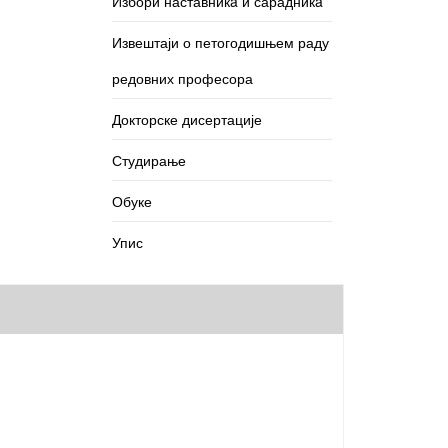
Избори наставникa и сарадникa
Извештаји о петогодишњем раду
редовних професора
Докторске дисертације
Студирање
Обуке
Упис