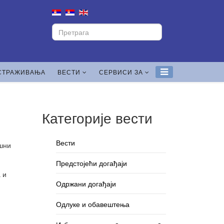
СТРАЖИВАЊА
ВЕСТИ
СЕРВИСИ ЗА
Категорије вести
Вести
ишни
Предстојећи догађаји
 и
Одржани догађаји
Одлуке и обавештења