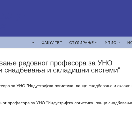
ФАКУЛТЕТ
СТУДИРАЊЕ
УПИС
И
звање редовног професора за УНО
ци снадбевања и складишни системи"
есора за УНО "Индустријска логистика, ланци снадбевања и склад
ног професора за УНО "Индустријска логистика, ланци снадбевања