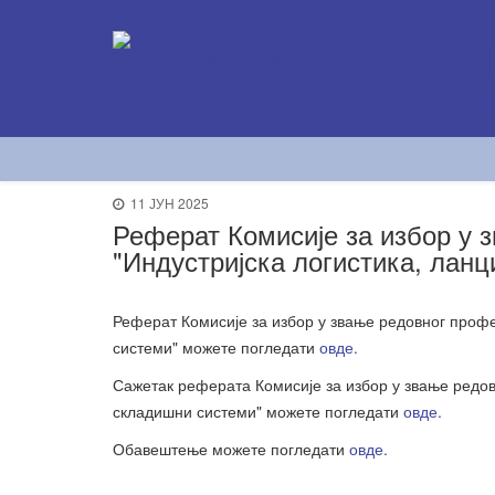
11 ЈУН 2025
Реферат Комисије за избор у 
"Индустријска логистика, лан
Реферат Комисије за избор у звање редовног проф
системи" можете погледати
овде.
Сажетак реферата Комисије за избор у звање редов
складишни системи" можете погледати
овде.
Обавештење можете погледати
овде.