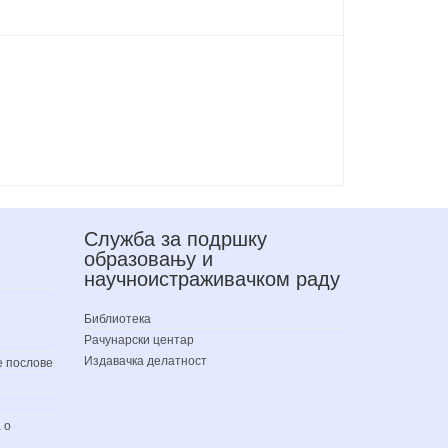
Служба за подршку
образовању и
научноистраживачком раду
Библиотека
Рачунарски центар
Издавачка делатност
е послове
 о