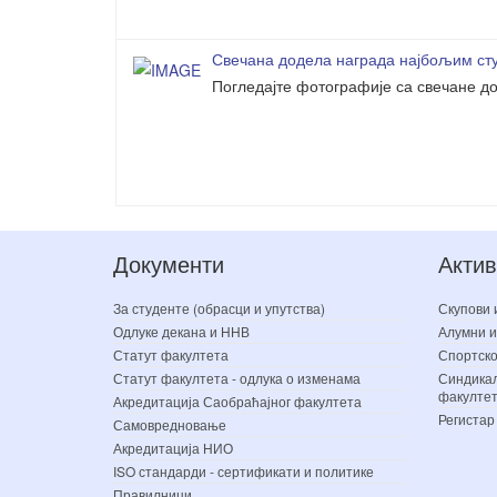
Свечана додела награда најбољим сту
Погледајте фотографије са свечане до
Документи
Актив
За студенте (обрасци и упутства)
Скупови 
Одлуке декана и ННВ
Алумни и
Статут факултета
Спортско
Статут факултета - одлука о изменама
Синдикал
факулте
Акредитација Саобраћајног факултета
Регистар
Самовредновање
Акредитација НИО
ISO стандарди - сертификати и политике
Правилници