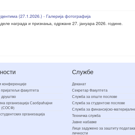
дентима (27.1.2026.) - Галерија фотографија
деле награда и признања, одржане 27. јануара 2026. године.
ности
Службе
и конференције
Деканат
 пријатељи факултета
Секретар Факултета
 друштво
Служба за опште послове
на организација Саобраћајни
Служба за студентске послове
т (СОСФ)
Служба за финансијско-материјалн
 студентских организација
Техничка служба
Јавне набавке
Лице задужено за заштиту података
личности