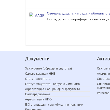
Свечана додела награда најбољим сту
Погледајте фотографије са свечане до
Документи
Актив
За студенте (обрасци и упутства)
Скупови 
Одлуке декана и ННВ
Алумни и
Статут факултета
Спортско
Статут факултета - одлука о изменама
Синдикал
факулте
Акредитација Саобраћајног факултета
Регистар
Самовредновање
Акредитација НИО
ISO стандарди - сертификати и политике
Правилници