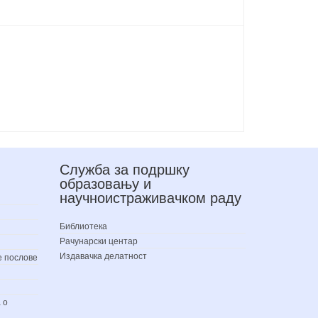
Служба за подршку
образовању и
научноистраживачком раду
Библиотека
Рачунарски центар
Издавачка делатност
е послове
 о