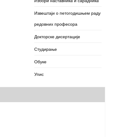
Избори наставникa и сарадникa
Извештаји о петогодишњем раду
редовних професора
Докторске дисертације
Студирање
Обуке
Упис