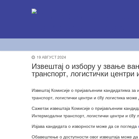
19 АВГУСТ 2024
Извештај о избору у звање в
транспорт, логистички центри и
Извештај Комисије о пријављеним кандидатима за 
транспорт, логистички центри и city логистика може
Сажетак извештаја Комисије о пријављеним кандида
Интермодални транспорт, логистички центри и city 
Изјава кандидата о изворности може да се погледа
Обавештење о доступности овог извештаја може да