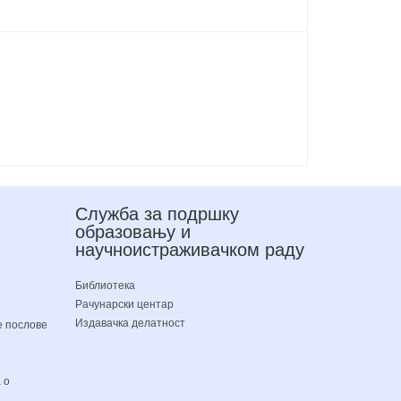
Служба за подршку
образовању и
научноистраживачком раду
Библиотека
Рачунарски центар
Издавачка делатност
е послове
 о