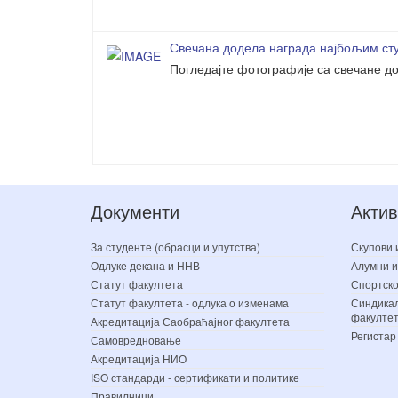
Свечана додела награда најбољим сту
Погледајте фотографије са свечане до
Документи
Актив
За студенте (обрасци и упутства)
Скупови 
Одлуке декана и ННВ
Алумни и
Статут факултета
Спортско
Статут факултета - одлука о изменама
Синдикал
факулте
Акредитација Саобраћајног факултета
Регистар
Самовредновање
Акредитација НИО
ISO стандарди - сертификати и политике
Правилници