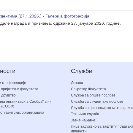
дентима (27.1.2026.) - Галерија фотографија
деле награда и признања, одржане 27. јануара 2026. године.
ности
Службе
и конференције
Деканат
 пријатељи факултета
Секретар Факултета
 друштво
Служба за опште послове
на организација Саобраћајни
Служба за студентске послове
т (СОСФ)
Служба за финансијско-материјалн
 студентских организација
Техничка служба
Јавне набавке
Лице задужено за заштиту података
личности