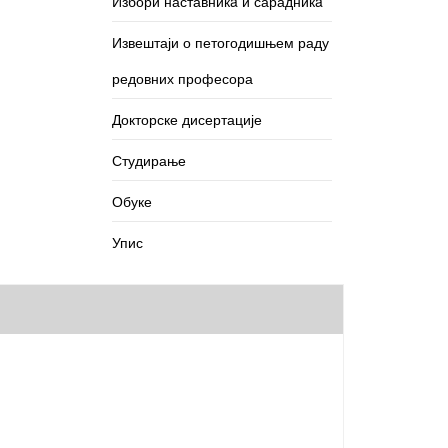
Избори наставникa и сарадникa
Извештаји о петогодишњем раду
редовних професора
Докторске дисертације
Студирање
Обуке
Упис