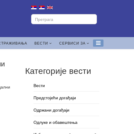
СТРАЖИВАЊА
ВЕСТИ
СЕРВИСИ ЗА
ни
Категорије вести
Вести
дални
Предстојећи догађаји
Одржани догађаји
Одлуке и обавештења