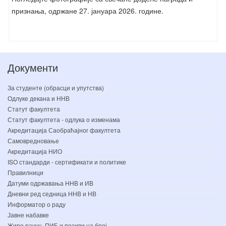
признања, одржане 27. јануара 2026. године.
Документи
За студенте (обрасци и упутства)
Одлуке декана и ННВ
Статут факултета
Статут факултета - одлука о изменама
Акредитација Саобраћајног факултета
Самовредновање
Акредитација НИО
ISO стандарди - сертификати и политике
Правилници
Датуми одржавања ННВ и ИВ
Дневни ред седница ННВ и НВ
Информатор о раду
Јавне набавке
Жиро рачун, ПИБ и позиви на број