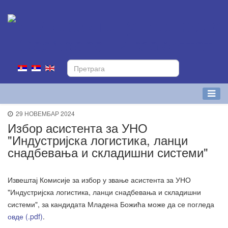
29 НОВЕМБАР 2024
Избор асистента за УНО
"Индустријска логистика, ланци
снадбевања и складишни системи"
Извештај Комисије за избор у звање асистента за УНО
"Индустријска логистика, ланци снадбевања и складишни
системи", за кандидата Младена Божића може да се погледа
овде (.pdf)
.