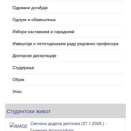
Одржани догађаји
Одлуке и обавештења
Избори наставникa и сарадникa
Извештаји о петогодишњем раду редовних професора
Докторске дисертације
Студирање
Обуке
Упис
Студентски живот
Свечана додела диплома (27.1.2026.) -
Галерија фотографија