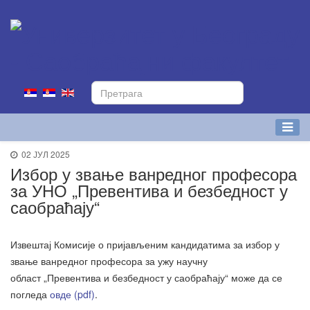
02 ЈУЛ 2025
Избор у звање ванредног професора
за УНО „Превентива и безбедност у
саобраћају“
Извештај Комисије о пријављеним кандидатима за избор у
звање ванредног професора за ужу научну
област „Превентива и безбедност у саобраћају“ може да се
погледа
овде (pdf)
.