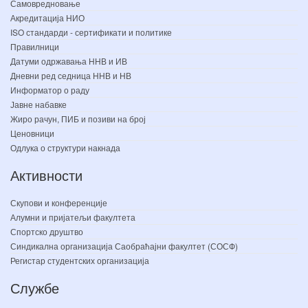
Самовредновање
Акредитација НИО
ISO стандарди - сертификати и политике
Правилници
Датуми одржавања ННВ и ИВ
Дневни ред седница ННВ и НВ
Информатор о раду
Јавне набавке
Жиро рачун, ПИБ и позиви на број
Ценовници
Одлука о структури накнада
Активности
Скупови и конференције
Алумни и пријатељи факултета
Спортско друштво
Синдикална организација Саобраћајни факултет (СОСФ)
Регистар студентских организација
Службе