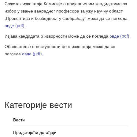
Сажетак извештаја Комисије о пријављеним кандидатима за
избор у звање ванредног професора за ужу научну област
„Превентива и безбедност у саобраћају“ може да се погледа
овде (pdf)..
Изјава кандидата о изворности може да се погледа
овде (pdf).
Обавештење о доступности овог извештаја може да се
погледа
овде (pdf).
Категорије вести
Вести
Предстојећи догађаји