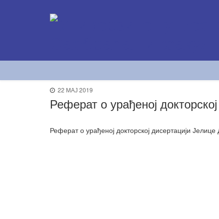
22 МАЈ 2019
Реферат о урађеној докторско
Реферат о урађеној докторској дисертацији Јелиц