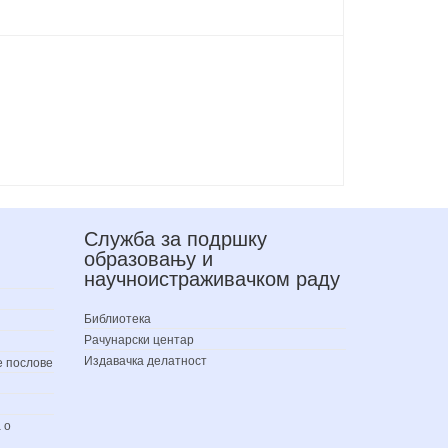
Служба за подршку
образовању и
научноистраживачком раду
Библиотека
Рачунарски центар
Издавачка делатност
е послове
 о