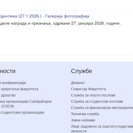
дентима (27.1.2026.) - Галерија фотографија
деле награда и признања, одржане 27. јануара 2026. године.
ности
Службе
и конференције
Деканат
 пријатељи факултета
Секретар Факултета
 друштво
Служба за опште послове
на организација Саобраћајни
Служба за студентске послове
т (СОСФ)
Служба за финансијско-материјалн
 студентских организација
Техничка служба
Јавне набавке
Лице задужено за заштиту података
личности