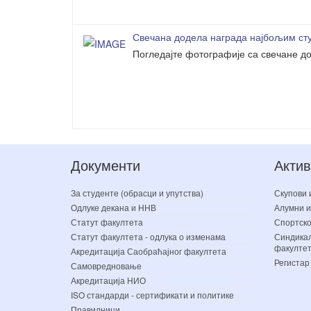
Свечана додела награда најбољим сту
Погледајте фотографије са свечане до
Документи
Актив
За студенте (обрасци и упутства)
Скупови 
Одлуке декана и ННВ
Алумни и
Статут факултета
Спортско
Статут факултета - одлука о изменама
Синдикал
факулте
Акредитација Саобраћајног факултета
Регистар
Самовредновање
Акредитација НИО
ISO стандарди - сертификати и политике
Правилници