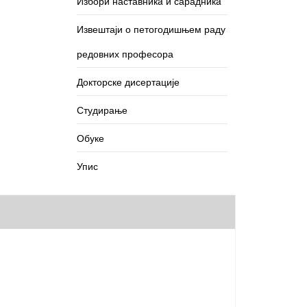
Избори наставникa и сарадникa
Извештаји о петогодишњем раду
редовних професора
Докторске дисертације
Студирање
Обуке
Упис