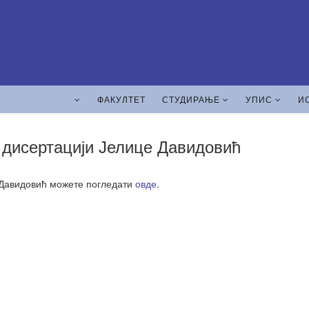
ФАКУЛТЕТ
СТУДИРАЊЕ
УПИС
И
ј дисертацији Јелице Давидовић
е Давидовић можете погледати
овде
.