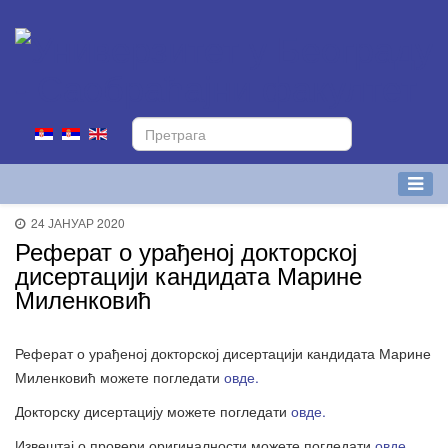
24 ЈАНУАР 2020
Реферат о урађеној докторској
дисертацији кандидата Марине
Миленковић
Реферат о урађеној докторској дисертацији кандидата Марине
Миленковић
можете погледати
овде.
Докторску дисертацију можете погледати
овде.
Извештај о провери оригиналности можете погледати
овде.