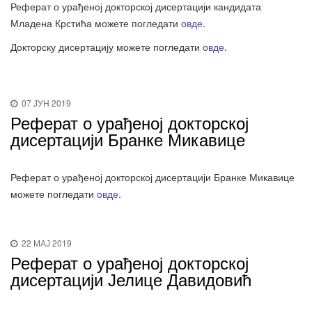
Реферат о урађеној докторској дисертацији кандидата
Младена Крстића можете погледати
овде
.
Докторску дисертацију можете погледати
овде
.
07 ЈУН 2019
Реферат о урађеној докторској
дисертацији Бранке Микавице
Реферат о урађеној докторској дисертацији Бранке Микавице
можете погледати
овде
.
22 МАЈ 2019
Реферат о урађеној докторској
дисертацији Јелице Давидовић