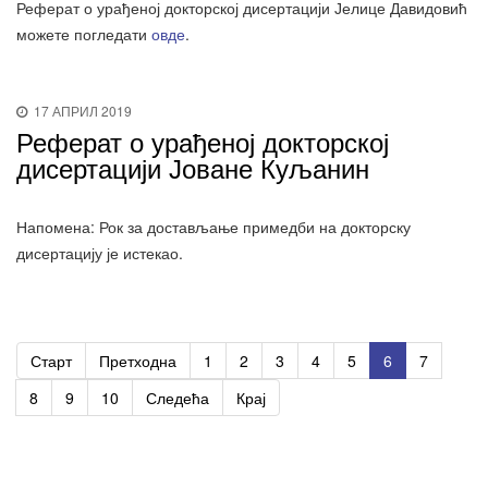
Реферат о урађеној докторској дисертацији Јелице Давидовић
можете погледати
овде
.
17 АПРИЛ 2019
Реферат о урађеној докторској
дисертацији Јоване Куљанин
Напомена: Рок за достављање примедби на докторску
дисертацију је истекао.
Старт
Претходна
1
2
3
4
5
6
7
8
9
10
Следећа
Крај