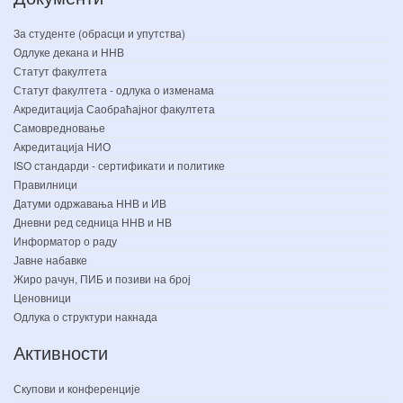
За студенте (обрасци и упутства)
Одлуке декана и ННВ
Статут факултета
Статут факултета - одлука о изменама
Акредитација Саобраћајног факултета
Самовредновање
Акредитација НИО
ISO стандарди - сертификати и политике
Правилници
Датуми одржавања ННВ и ИВ
Дневни ред седница ННВ и НВ
Информатор о раду
Јавне набавке
Жиро рачун, ПИБ и позиви на број
Ценовници
Одлука о структури накнада
Активности
Скупови и конференције