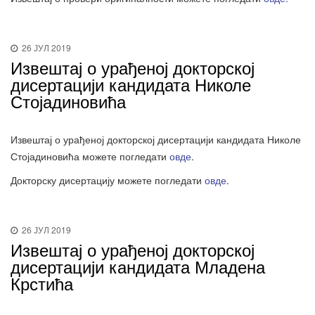
26 ЈУЛ 2019
Извештај о урађеној докторској
дисертацији кандидата Николе
Стојадиновића
Извештај о урађеној докторској дисертацији кандидата Николе
Стојадиновића можете погледати
овде
.
Докторску дисертацију можете погледати
овде
.
26 ЈУЛ 2019
Извештај о урађеној докторској
дисертацији кандидата Младена
Крстића