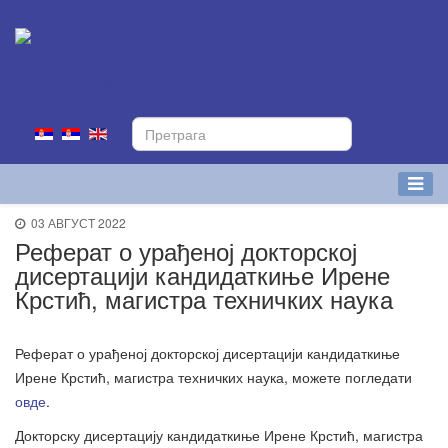
03 АВГУСТ 2022
Реферат о урађеној докторској
дисертацији кандидаткиње Ирене
Крстић, магистра техничких наука
Реферат о урађеној докторској дисертацији кандидаткиње
Ирене Крстић, магистра техничких наука, можете погледати
овде
.
Докторску дисертацију кандидаткиње Ирене Крстић, магистра