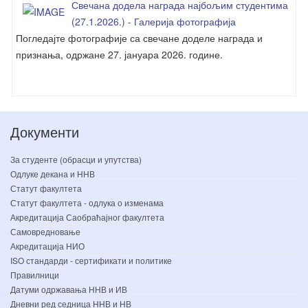
Свечана додела награда најбољим студентима
(27.1.2026.) - Галерија фотографија
Погледајте фотографије са свечане доделе награда и
признања, одржане 27. јануара 2026. године.
Документи
За студенте (обрасци и упутства)
Одлуке декана и ННВ
Статут факултета
Статут факултета - одлука о изменама
Акредитација Саобраћајног факултета
Самовредновање
Акредитација НИО
ISO стандарди - сертификати и политике
Правилници
Датуми одржавања ННВ и ИВ
Дневни ред седница ННВ и НВ