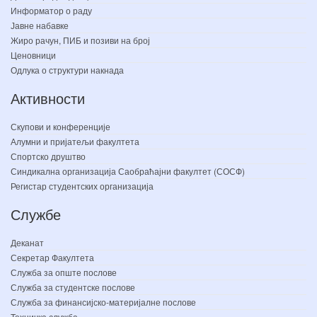
Информатор о раду
Јавне набавке
Жиро рачун, ПИБ и позиви на број
Ценовници
Одлука о структури накнада
Активности
Скупови и конференције
Алумни и пријатељи факултета
Спортско друштво
Синдикална организација Саобраћајни факултет (СОСФ)
Регистар студентских организација
Службе
Деканат
Секретар Факултета
Служба за опште послове
Служба за студентске послове
Служба за финансијско-материјалне послове
Техничка служба