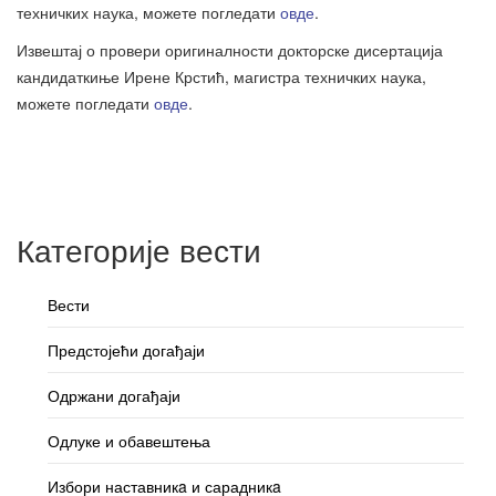
техничких наука, можете погледати
овде
.
Извештај о провери оригиналности докторске дисертација
кандидаткиње Ирене Крстић, магистра техничких наука,
можете погледати
овде
.
Категорије вести
Вести
Предстојећи догађаји
Одржани догађаји
Одлуке и обавештења
Избори наставникa и сарадникa