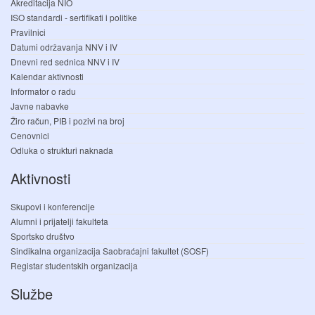
Akreditacija NIO
ISO standardi - sertifikati i politike
Pravilnici
Datumi održavanja NNV i IV
Dnevni red sednica NNV i IV
Kalendar aktivnosti
Informator o radu
Javne nabavke
Žiro račun, PIB i pozivi na broj
Cenovnici
Odluka o strukturi naknada
Aktivnosti
Skupovi i konferencije
Alumni i prijatelji fakulteta
Sportsko društvo
Sindikalna organizacija Saobraćajni fakultet (SOSF)
Registar studentskih organizacija
Službe