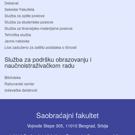
Dekanat
Sekretar Fakulteta
Služba za opšte poslove
Služba za studentske poslove
Služba za finansijsko-materijalne poslove
Tehnička služba
Javne nabavke
Lice zaduženo za zaštitu podataka o ličnosti
Služba za podršku obrazovanju i
naučnoistraživačkom radu
Biblioteka
Računarski centar
Izdavačka delatnost
Saobraćajni fakultet
Vojvode Stepe 305, 11010 Beograd, Srbija