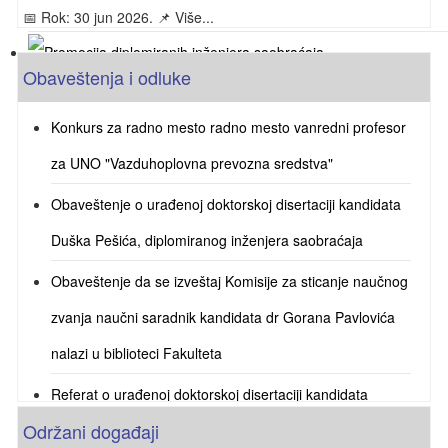
📅 Rok: 30 jun 2026. 📌 Više...
Obaveštenja i odluke
Promocija diplomiranih inženjera saobraćaja
29.06.2026. u 09 časova u amfiteatru 125.
Konkurs za radno mesto radno mesto vanredni profesor
za UNO "Vazduhoplovna prevozna sredstva"
Obaveštenje o urađenoj doktorskoj disertaciji kandidata
Duška Pešića, diplomiranog inženjera saobraćaja
Obaveštenje da se izveštaj Komisije za sticanje naučnog
zvanja naučni saradnik kandidata dr Gorana Pavlovića
nalazi u biblioteci Fakulteta
Referat o urađenoj doktorskoj disertaciji kandidata
Održani događaji
Sretena Jevremovića, master inženjera saobraćaja