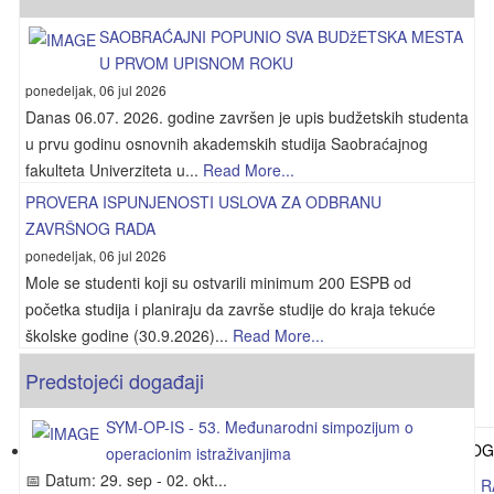
SAOBRAĆAJNI POPUNIO SVA BUDžETSKA MESTA
U PRVOM UPISNOM ROKU
ponedeljak, 06 jul 2026
Danas 06.07. 2026. godine završen je upis budžetskih studenta
u prvu godinu osnovnih akademskih studija Saobraćajnog
fakulteta Univerziteta u...
Read More...
PROVERA ISPUNJENOSTI USLOVA ZA ODBRANU
ZAVRŠNOG RADA
ponedeljak, 06 jul 2026
Mole se studenti koji su ostvarili minimum 200 ESPB od
početka studija i planiraju da završe studije do kraja tekuće
školske godine (30.9.2026)...
Read More...
Predstojeći događaji
SYM-OP-IS - 53. Međunarodni simpozijum o
operacionim istraživanjima
📅 Datum: 29. sep - 02. okt...
PROVERA ISPUNJENOSTI USLOVA ZA ODBRANU ZAVRŠNOG R