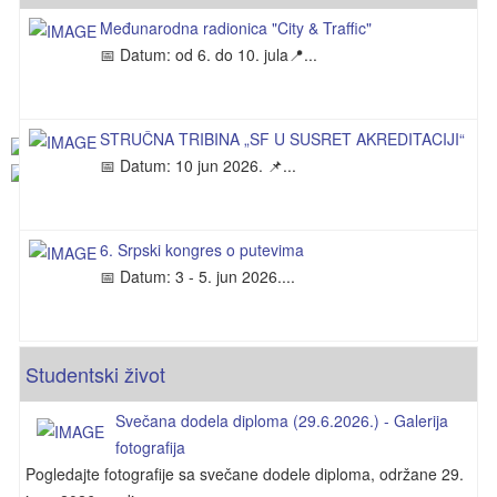
Izveštaj komisije o prijavljenim kandidatima za izbor u
Međunarodna radionica "City & Traffic"
📅 Datum: od 6. do 10. jula📍...
zvanje vanrednog profesora za užu naučnu oblast
Urbanizam i saobraćaj
STRUČNA TRIBINA „SF U SUSRET AKREDITACIJI“
📅 Datum: 10 jun 2026. 📌...
6. Srpski kongres o putevima
📅 Datum: 3 - 5. jun 2026....
Studentski život
Svečana dodela diploma (29.6.2026.) - Galerija
fotografija
Pogledajte fotografije sa svečane dodele diploma, održane 29.