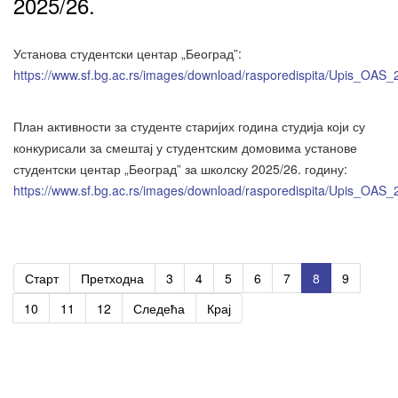
2025/26.
Установа студентски центар „Београд”:
https://www.sf.bg.ac.rs/images/download/rasporedispita/Upis_OA
План активности за студенте старијих година студија који су
конкурисали за смештај у студентским домовима установе
студентски центар „Београд” за школску 2025/26. годину:
https://www.sf.bg.ac.rs/images/download/rasporedispita/Upis_OAS
Старт
Претходна
3
4
5
6
7
8
9
10
11
12
Следећа
Крај