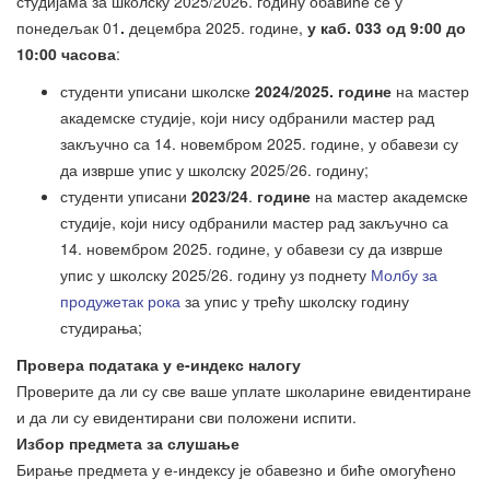
студијама за школску 2025/2026. годину обавиће се у
понедељак 01
.
децембра 2025. године,
у каб. 033 од 9:00 до
10:00 часова
:
студенти уписани школске
2024/2025. године
на мастер
академске студије, који нису одбранили мастер рад
закључно са 14. новембром 2025. године, у обавези су
да изврше упис у школску 2025/26. годину;
студенти уписани
2023/24
.
године
на мастер академске
студије, који нису одбранили мастер рад закључно са
14. новембром 2025. године, у обавези су да изврше
упис у школску 2025/26. годину уз поднету
Молбу за
продужетак рока
за упис у трећу школску годину
студирања;
Провера података у е-индекс налогу
Проверите да ли су све ваше уплате школарине евидентиране
и да ли су евидентирани сви положени испити.
Избор предмета за слушање
Бирање предмета у е-индексу је обавезно и биће омогућено