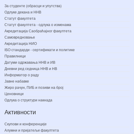
За студенте (обрасци и упутства)
Одлуке декана и ННВ
Статут факултета
Статут факултета - одлука о изменама
Акредитација Саобраћајног факултета
Самовредновање
Акредитација НИО
ISO стандарди - сертификати и политике
Правилници
Датуми одржавања ННВ и ИВ
Дневни ред седница ННВ и НВ
Информатор о раду
Јавне набавке
Жиро рачун, ПИБ и позиви на број
Ценовници
Одлука о структури накнада
Активности
Скупови и конференције
Алумни и пријатељи факултета