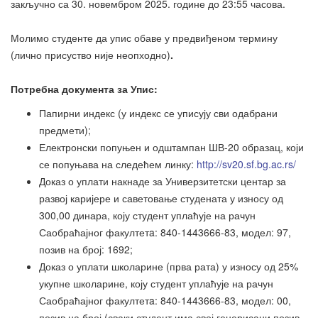
закључно са 30. новембром 2025. године до 23:55 часова.
Молимо студенте да упис обаве у предвиђеном термину
(лично присуство није неопходно)
.
Потребна документа за Упис:
Папирни индекс (у индекс се уписују сви одабрани
предмети);
Електронски попуњен и одштампан ШВ-20 образац, који
се попуњава на следећем линку:
http://sv20.sf.bg.ac.rs/
Доказ о уплати накнаде за Универзитетски центар за
развој каријере и саветовање студената у износу од
300,00 динара, коју студент уплаћује на рачун
Саобраћајног факултетa: 840-1443666-83, модел: 97,
позив на број: 1692;
Доказ о уплати школарине (прва рата) у износу од 25%
укупне школарине, коју студент уплаћује на рачун
Саобраћајног факултетa: 840-1443666-83, модел: 00,
позив на број (сваки студент има свој генерисани позив