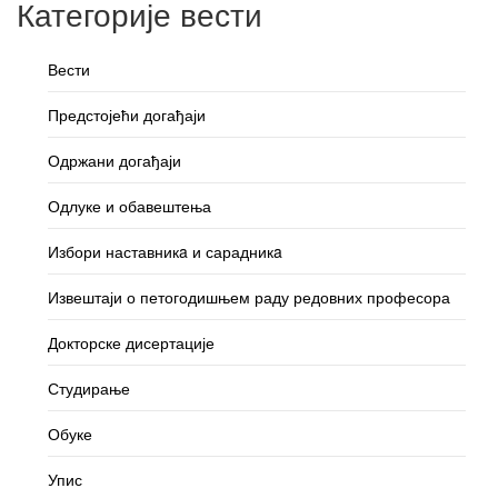
Категорије вести
Вести
Предстојећи догађаји
Одржани догађаји
Одлуке и обавештења
Избори наставникa и сарадникa
Извештаји о петогодишњем раду редовних професора
Докторске дисертације
Студирање
Обуке
Упис