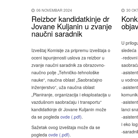
06 NOVEMBAR 2024
30 OK
Reizbor kandidatkinje dr
Konk
Jovane Kuljanin u zvanje
objav
naučni saradnik
U prilog
Izveštaj Komisije za pripremu izveštaja o
sledeća
oceni ispunjenosti uslova za reizbor u
-redovni
zvanje naučni saradnik za obrazovno-
saobraća
naučno polje „Tehničko-tehnološke
-asisten
nauke“, naučna oblast „Saobraćajno
u vodno
inženjerstvo“, uža naučna oblast
-asisten
„Planiranje, organizacija i eksploatacija u
komunika
vazdušnom saobraćaju i transportu“
-asisten
kandidatkinje dr Jovane Kuljanin može
lanci sn
da se pogleda
ovde (.pdf)
.
-asiste
i eko log
Sažetak ovog izveštaja može da se
-saradni
pogleda
ovde (.pdf)
.