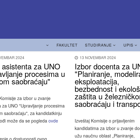
FAKULTET
STUDIRANJE
UPIS
VEMBAR 2024
13 NOVEMBAR 2024
r asistenta za UNO
Izbor docenta za 
avljanje procesima u
"Planiranje, modelir
om saobraćaju"
eksploatacija,
bezbednost i ekolo
zaštita u železničk
 Komisije za izbor u zvanje
saobraćaju i transpo
ta za UNO "Upravljanje procesima
 saobraćaju", za kandidatkinju
bođi može da se pogleda
ovde
Izveštaj Komisije o prijavljenim
kandidatima za izbor u zvanje d
užu naučnu oblast „Planiranje,
enje o dostupnosti ovog