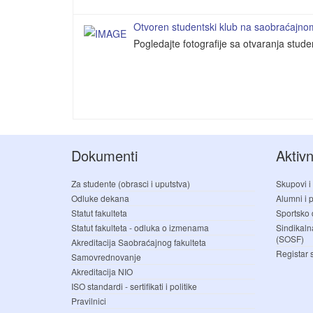
Otvoren studentski klub na saobraćajnom 
Pogledajte fotografije sa otvaranja stud
Dokumenti
Aktivn
Za studente (obrasci i uputstva)
Skupovi i
Odluke dekana
Alumni i pr
Statut fakulteta
Sportsko 
Statut fakulteta - odluka o izmenama
Sindikaln
(SOSF)
Akreditacija Saobraćajnog fakulteta
Registar 
Samovrednovanje
Akreditacija NIO
ISO standardi - sertifikati i politike
Pravilnici