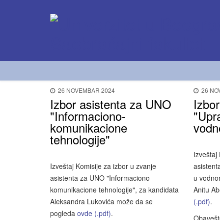
26 NOVEMBAR 2024
26 NO
Izbor asistenta za UNO
Izbo
"Informaciono-
"Upr
komunikacione
vodn
tehnologije"
Izveštaj
Izveštaj Komisije za izbor u zvanje
asisten
asistenta za UNO "Informaciono-
u vodnom
komunikacione tehnologije", za kandidata
Anitu A
Aleksandra Lukovića može da se
(.pdf)
.
pogleda
ovde (.pdf)
.
Obavešt