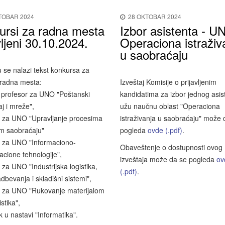
TOBAR 2024
28 OKTOBAR 2024
ursi za radna mesta
Izbor asistenta - U
ljeni 30.10.2024.
Operaciona istraživ
u saobraćaju
u se nalazi tekst konkursa za
 radna mesta:
Izveštaj Komisije o prijavljenim
 profesor za UNO "Poštanski
kandidatima za izbor jednog asis
j i mreže",
užu naučnu oblast "Operaciona
t za UNO "Upravljanje procesima
istraživanja u saobraćaju" može 
m saobraćaju"
pogleda
ovde (.pdf)
.
t za UNO "Informaciono-
Obaveštenje o dostupnosti ovog
cione tehnologije",
izveštaja može da se pogleda
ov
t za UNO "Industrijska logistika,
(.pdf)
.
adbevanja i skladišni sistemi",
nt za UNO "Rukovanje materijalom
istika",
k u nastavi "Informatika".