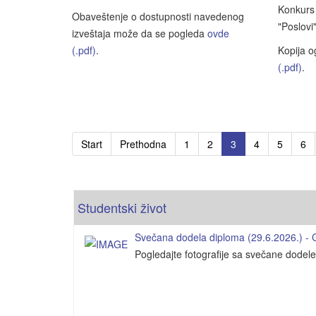
Konkurs 
Obaveštenje o dostupnosti navedenog
"Poslovi
izveštaja može da se pogleda
ovde
(.pdf)
.
Kopija 
(.pdf)
.
Start
Prethodna
1
2
3
4
5
6
Studentski život
Svečana dodela diploma (29.6.2026.) - Ga
Pogledajte fotografije sa svečane dodel