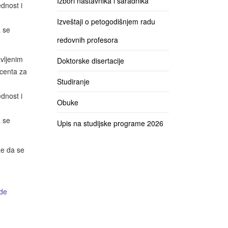
Izbori nastavnika i saradnika
dnost i
Izveštaji o petogodišnjem radu
a se
redovnih profesora
avljenim
Doktorske disertacije
ocenta za
Studiranje
dnost i
Obuke
a se
Upis na studijske programe 2026
že da se
de