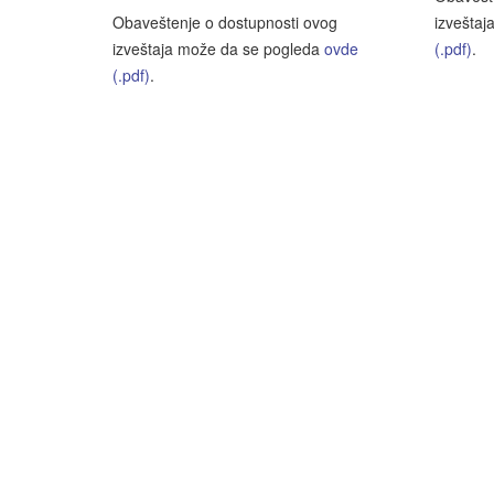
Obaveštenje o dostupnosti ovog
izvešta
izveštaja može da se pogleda
ovde
(.pdf)
.
(.pdf)
.