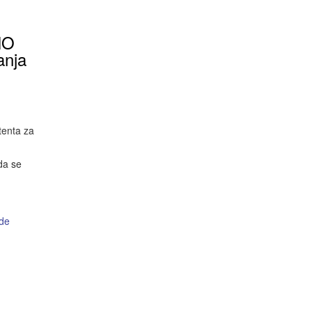
NO
anja
tenta za
da se
de