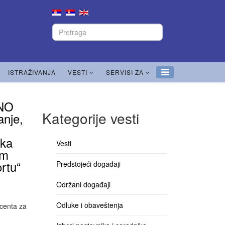
ISTRAŽIVANJA
VESTI
SERVISI ZA
UNO
Kategorije vesti
anje,
ška
Vesti
om
rtu“
Predstojeći događaji
Održani događaji
Odluke i obaveštenja
ocenta za