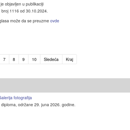
je objavljen u publikaciji
" broj 1116 od 30.10.2024.
oglasa može da se preuzme
ovde
7
8
9
10
Sledeća
Kraj
lerija fotografija
e diploma, održane 29. juna 2026. godine.