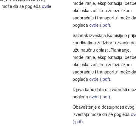
modeliranje, eksploatacija, bezbe
ja može da se pogleda
ovde
ekološka zaštita u železničkom
saobraćaju i transportu“ može d
pogleda
ovde (.pdf)
.
Sažetak izveštaja Komisije o prij
kandidatima za izbor u zvanje d
užu naučnu oblast „Planiranje,
modeliranje, eksploatacija, bezbe
ekološka zaštita u železničkom
saobraćaju i transportu“ može d
pogleda
ovde (.pdf)
.
Izjava kandidata o izvornosti mo
pogleda
ovde (.pdf)
.
Obaveštenje o dostupnosti ovog
izveštaja može da se pogleda
ov
(.pdf)
.