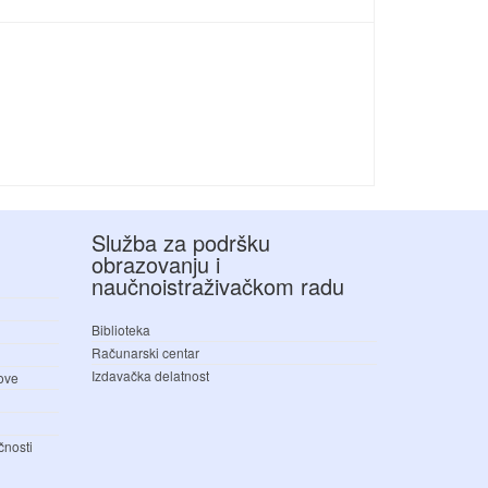
Služba za podršku
obrazovanju i
naučnoistraživačkom radu
Biblioteka
Računarski centar
Izdavačka delatnost
love
čnosti