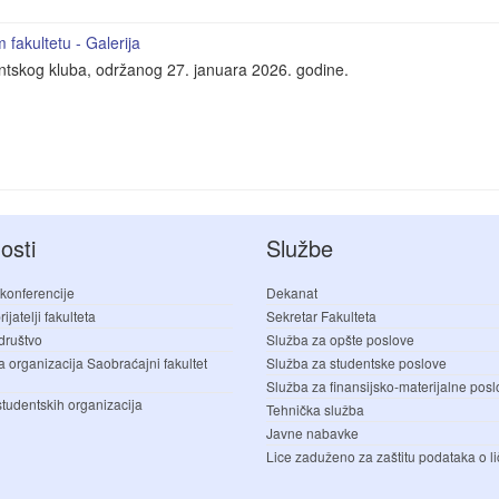
fakultetu - Galerija
entskog kluba, održanog 27. januara 2026. godine.
osti
Službe
 konferencije
Dekanat
ijatelji fakulteta
Sekretar Fakulteta
društvo
Služba za opšte poslove
a organizacija Saobraćajni fakultet
Služba za studentske poslove
Služba za finansijsko-materijalne pos
studentskih organizacija
Tehnička služba
Javne nabavke
Lice zaduženo za zaštitu podataka o li