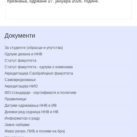
признања, одржане 27. јануара 2026. године.
Документи
За студенте (обрасци и упутства)
Одлуке декана и ННВ
Статут факултета
Статут факултета - одлука о изменама
Акредитација Саобраћајног факултета
Самовредновање
Акредитација НИО
ISO стандарди - сертификати и политике
Правилници
Датуми одржавања ННВ и ИВ
Дневни ред седница ННВ и НВ
Информатор о раду
Јавне набавке
Жиро рачун, ПИБ и позиви на број