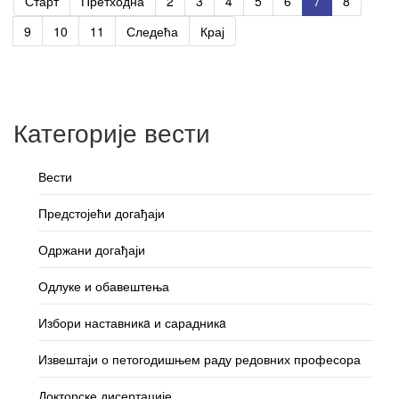
Старт
Претходна
2
3
4
5
6
7
8
9
10
11
Следећа
Крај
Категорије вести
Вести
Предстојећи догађаји
Одржани догађаји
Одлуке и обавештења
Избори наставникa и сарадникa
Извештаји о петогодишњем раду редовних професора
Докторске дисертације