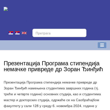
Презентација Програма стипендија
немачке привреде др Зоран Ђинђић
Презентација Програма стипендија немачке привреде др
Зоран Ђинђић намењена студентима завршних година (тј.
треће и четврте године) основних студија, као и студентима
мастер и докторских студија, одржаће се на Саобраћајбом
факултету у сали 128 у среду 6. новембра 2024. године у