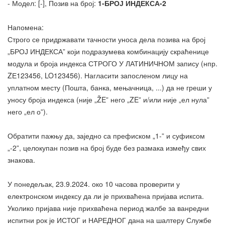
- Модел: [-], Позив на број:
1-БРОЈ ИНДЕКСА-2
Напомена:
Строго се придржавати тачности уноса дела позива на број
„БРОЈ ИНДЕКСА” који подразумева комбинацију скраћенице
модула и броја индекса СТРОГО У ЛАТИНИЧНОМ запису (нпр.
ZЕ123456, LO123456). Нагласити запосленом лицу на
уплатном месту (Пошта, банка, мењачница, ...) да не греши у
уносу броја индекса (није „ŽE” него „ZE” и/или није „ел нула”
него „ел о”).
Обратити пажњу да, заједно са префиском „1-” и суфиксом
„-2”, целокупан позив на број буде без размака између свих
знакова.
У понедељак, 23.9.2024. око 10 часова проверити у
електронском индексу да ли је прихваћена пријава испита.
Уколико пријава није прихваћена период жалбе за ванредни
испитни рок је ИСТОГ и НАРЕДНОГ дана на шалтеру Службе