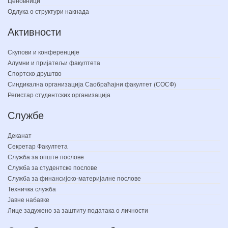
Ценовници
Одлука о структури накнада
Активности
Скупови и конференције
Алумни и пријатељи факултета
Спортско друштво
Синдикална организација Саобраћајни факултет (СОСФ)
Регистар студентских организација
Службе
Деканат
Секретар Факултета
Служба за опште послове
Служба за студентске послове
Служба за финансијско-материјалне послове
Техничка служба
Јавне набавке
Лице задужено за заштиту података о личности