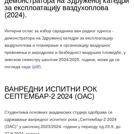
за експлоатацију ваздухоплова
(2024).
Интерни оглас за избор сарадника ван радног односа -
демонстратора на Здруженој катедри за експлоатацију
ваздухоплова и планирање и организацију ваздушног
превожења и аеродроме и безбедност ваздушне пловидбе, у
зимском семестру школске 2024/2025. године, може да се
погледа
овде (pdf)
.
ВАНРЕДНИ ИСПИТНИ РОК
СЕПТЕМБАР-2 2024 (ОАС)
Студентима основних академских студија одобрава се
одржавање ванредног испитног рока „Септембар-2 2024
(ОАС)” у школској 2023/2024. години у периоду од 23.9. до
27.9.2024. године.