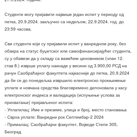
Студенти могу пријавити највише један испит у периоду од
петка, 20.9.2024. закључно са недељом, 22.9.2024. год. до
23:59 часова.
Сви студенти који су пријавили испит у ванредном року, без
обзира на статус буџетског или самофинансирајућег студента,
су у обавези да у складу са важећим ценовником (члан 12.
став 8.) изврше уплату накнаде у висини од 3.900,00 РСД на
рачун Саобраћајног факултета најкасније до петка, 20.9.2024
да би се до понедељка извршило електронско прокњижење
уплате и новчана средства благовремено депоновала у касу
електронског индекса и валидација (испуњење услова за
прихватање) пријављеног испита:
- Уплатилац: Име и презиме, улица и број, место становања
- Сврха уплате: Ванредни рок Септембар-2 2024
- Прималац: Саобраћајни факултет, Војводе Степе 305,
Београд