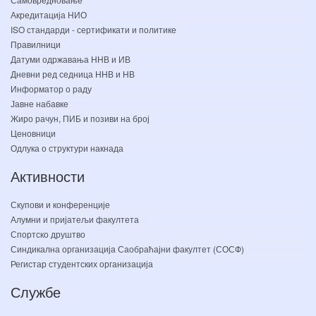
Акредитација НИО
ISO стандарди - сертификати и политике
Правилници
Датуми одржавања ННВ и ИВ
Дневни ред седница ННВ и НВ
Информатор о раду
Јавне набавке
Жиро рачун, ПИБ и позиви на број
Ценовници
Одлука о структури накнада
Активности
Скупови и конференције
Алумни и пријатељи факултета
Спортско друштво
Синдикална организација Саобраћајни факултет (СОСФ)
Регистар студентских организација
Службе