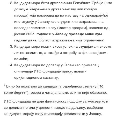
Кандидат мора бити држављанин Републике Србије (што
доказује Уверењем о држављанству или копијом
пасоша) који намерава да на наставу на одговарајућој
институцију у Јапану као студент или истраживач на
последипломском нивоу (мастер програм), започне од
јесени 2025. године и у
Јапану проведе минимум
годину дана
. Област истраживања није ограничена;
Кандидат мора имати висок успех на студијама и високе
личне квалитете, а такође и потребу за финансијском
помоћи;
Кандидат мора по доласку у Јапан као прималац
стипендије ИТО фондације присуствовати
оријентационом састанку;
* Било би пожељно да кандидат у одређеном степену (''to
some degree'') говори и чита јапански, али то није обавезно.
ИТО фондација не даје финансијску подршку за курсеве који
се делимично или у целости изводе на даљину; изабрани
кандидати морају своју стипендију реализовати у Јапану.