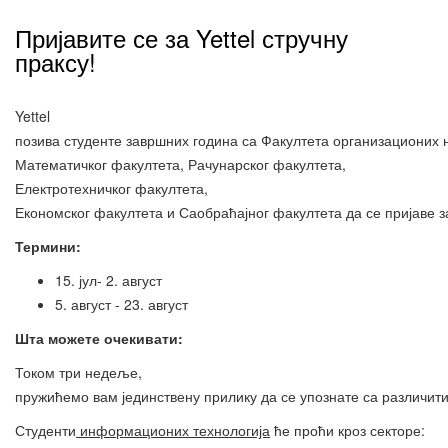
Пријавите се за Yettel стручну
праксу!
Yettel
позива студенте завршних година са Факултета организационих 
Математичког факултета, Рачунарског факултета,
Електротехничког факултета,
Економског факултета и Саобраћајног факултета да се пријаве 
Термини
:
15. јул- 2. август
5. август - 23. август
Шта
можете
очекивати
:
Током три недеље,
пружићемо вам јединствену прилику да се упознате са различит
Студенти
информационих технологија
ће проћи кроз секторе: