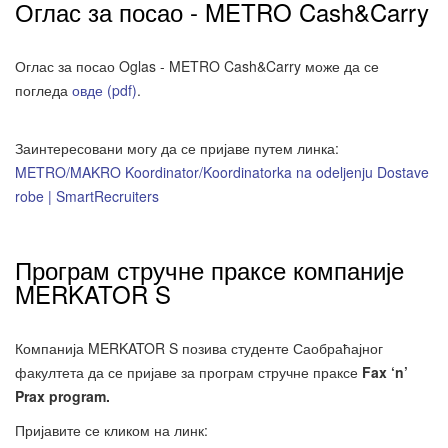
Оглас за посао - METRO Cash&Carry
Оглас за посао Oglas - METRO Cash&Carry може да се
погледа
овде (pdf)
.
Заинтересовани могу да се пријаве путем линка:
METRO/MAKRO Koordinator/Koordinatorka na odeljenju Dostave
robe | SmartRecruiters
Програм стручне праксе компаније
MERKATOR S
Компанија MERKATOR S позива студенте Саобраћајног
факултета да се пријаве за програм стручне праксе
Fax ‘n’
Prax program
.
Пријавите се кликом на линк: