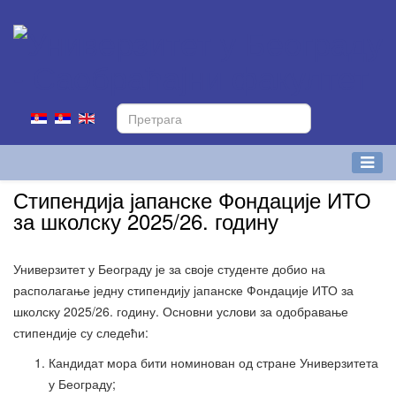
Стипендија јапанске Фондације ИТО
за школску 2025/26. годину
Универзитет у Београду је за своје студенте добио на
располагање једну стипендију јапанске Фондације ИТО за
школску 2025/26. годину. Основни услови за одобравање
стипендије су следећи:
Кандидат мора бити номинован од стране Универзитета
у Београду;