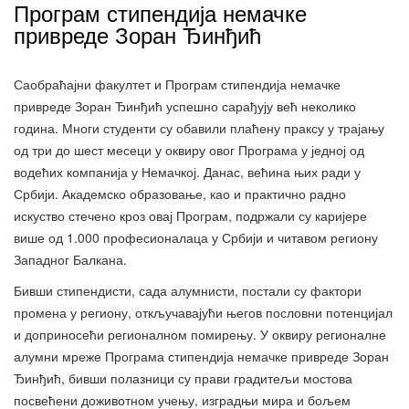
Програм стипендија немачке
привреде Зоран Ђинђић
Саобраћајни факултет и Програм стипендија немачке
привреде Зоран Ђинђић успешно сарађују већ неколико
година. Многи студенти су обавили плаћену праксу у трајању
од три до шест месеци у оквиру овог Програма у једној од
водећих компанија у Немачкој. Данас, већина њих ради у
Србији. Академско образовање, као и практично радно
искуство стечено кроз овај Програм, подржали су каријере
више од 1.000 професионалаца у Србији и читавом региону
Западног Балкана.
Бивши стипендисти, сада алумнисти, постали су фактори
промена у региону, откључавајући његов пословни потенцијал
и доприносећи регионалном помирењу. У оквиру регионалне
алумни мреже Програма стипендија немачке привреде Зоран
Ђинђић, бивши полазници су прави градитељи мостова
посвећени доживотном учењу, изградњи мира и бољем