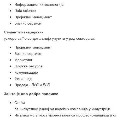
Информационихтехнологија
Data science
Пројектни менаџмент
Бизнис сервиси
Студенти
менаџерских
усмерења
ће се детаљније упутити у рад сектора за:
Пројектни менаџмент
Бизнис сервисе
Маркетинг
Људске ресурсе
Комуникације
Финансије
Продаја -
B2C
и
B2B
Зашто
је
ово
добра
прилика
:
Стећи
ћешискуствоу једној од водећих компанија у индустрији.
Имаћеш могућност умрежавања са професионалцима и стр