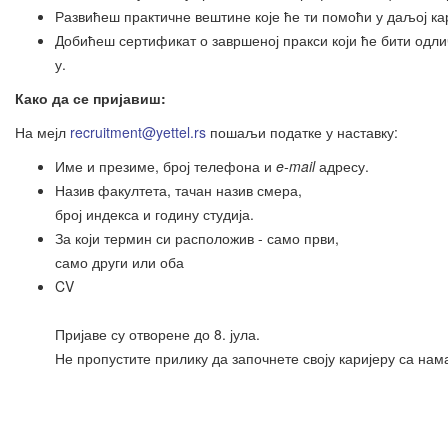
Развићеш практичне вештине које ће ти помоћи у даљој ка
Добићеш сертификат о завршеној пракси који ће бити одли
у.
Како
да
се
пријавиш
:
На мејл
recruitment@yettel.rs
пошаљи податке у наставку:
Име и презиме, број телефона и
e-mail
адресу.
Назив факултета, тачан назив смера,
број индекса и годину студија.
За који термин си расположив - само први,
само други или оба
CV
Пријаве су отворене до 8. јула.
Не пропустите прилику да започнете своју каријеру са нам