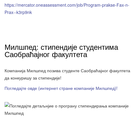
https://mercator.oneassessment.com/job/Program-prakse-Fax-n-
Prax--k3rp9nk
Милшпед: стипендије студентима
Саобраћајног факултета
Компанија Милшпед позива студенте Саобраћајног факултета
да конкуришу за стипендије!
Погледајте овде (интернет стране компаније Милшпед)!