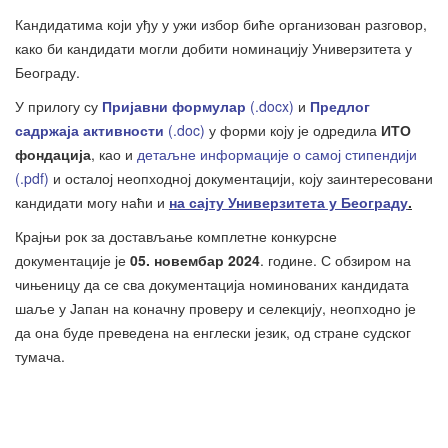
Кандидатима који уђу у ужи избор биће организован разговор,
како би кандидати могли добити номинацију Универзитета у
Београду.
У прилогу су
Пријавни формулар
(.docx)
и
Предлог
садржаја активности
(.doc)
у форми коју је одредила
ИТО
фондација
, као и
детаљне информације о самој стипендији
(.pdf)
и осталој неопходној документацији, коју заинтересовани
кандидати могу наћи и
на сајту Универзитета у Београду
.
Крајњи рок за достављање комплетне конкурсне
документације је
05
. новембар 2024
. године. С обзиром на
чињеницу да се сва документација номинованих кандидата
шаље у Јапан на коначну проверу и селекцију, неопходно је
да она буде преведена на енглески језик, од стране судског
тумача.