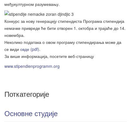
међукултурном разумевању.
Конкурс за нову генерацију стипендиста Програма стипендија
немачке привреде ће бити отворен 1. октобра и трајаће до 14.
новембра.
Неколико података о овом програму стипендирања може да
се види
овде (pdf)
.
За више информација, посетите веб-страницу
www.stipendienprogramm.org
Поткатегорије
Основне студије