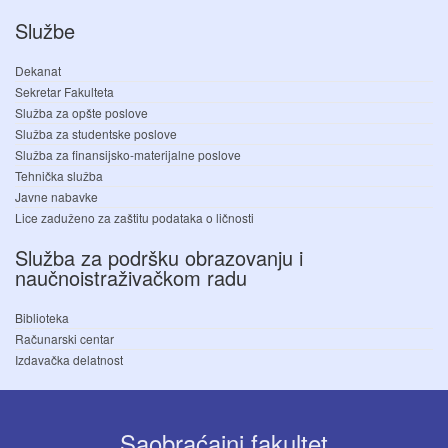
Službe
Dekanat
Sekretar Fakulteta
Služba za opšte poslove
Služba za studentske poslove
Služba za finansijsko-materijalne poslove
Tehnička služba
Javne nabavke
Lice zaduženo za zaštitu podataka o ličnosti
Služba za podršku obrazovanju i
naučnoistraživačkom radu
Biblioteka
Računarski centar
Izdavačka delatnost
Saobraćajni fakultet