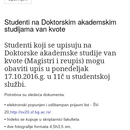
Studenti na Doktorskim akademskim
studijama van kvote
Studenti koji se upisuju na
Doktorske akademske studije van
kvote (Magistri i reupis) mogu
obaviti upis u ponedeljak
17.10.2016.g. u 11č u studentskoj
službi.
Potrebna su sledeća dokumenta:
• elektronski popunjen i odštampan prijavni list - ŠV-
20,
http://sv20.sf.bg.ac.rs/
• Indeks se kupuje u skriptarnici fakulteta
• dve fotografije formata 4,5h3,5 sm,