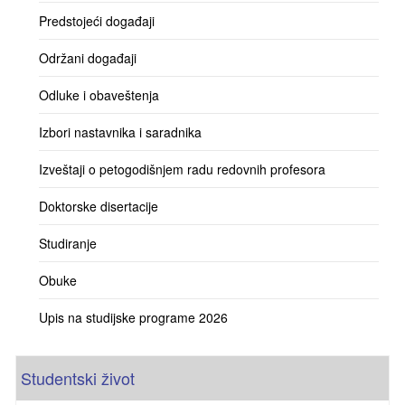
Predstojeći događaji
Održani događaji
Odluke i obaveštenja
Izbori nastavnika i saradnika
Izveštaji o petogodišnjem radu redovnih profesora
Doktorske disertacije
Studiranje
Obuke
Upis na studijske programe 2026
Studentski život