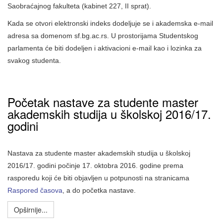
Saobraćajnog fakulteta (kabinet 227, II sprat).
Kada se otvori elektronski indeks dodeljuje se i akademska e-mail
adresa sa domenom sf.bg.ac.rs. U prosto
rijama
Studentskog
parlamenta će biti dodeljen i aktivacioni e-mail kao i lozinka za
svakog studenta.
Početak nastave za studente master
akademskih studija u školskoj 2016/17.
godini
Nastava za studente master akademskih studija u školskoj
2016/17.
g
odini počinje 17. oktobra 2016. godine prema
rasporedu koji će biti objavljen u potpunosti na stranicama
Raspored časova
, a do početka nastave.
Opširnije...