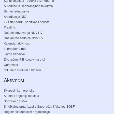
Statut fakulteta - odluka o izmenama
Akreditacija Saobraćajnog fakulteta
Samovrednovanje
Akreditacija NIO
ISO standardi - sertifikati i politike
Pravilnici
Datumi održavanja NNV i IV
Dnevni red sednica NNV i IV
Kalendar aktivnosti
Informator o radu
Javne nabavke
Žiro račun, PIB i pozivi na broj
Cenovnici
Odluka o strukturi naknada
Aktivnosti
Skupovi i konferencije
Alumni i prijatelji fakulteta
Sportsko društvo
Sindikalna organizacija Saobraćajni fakultet (SOSF)
Registar studentskih organizacija