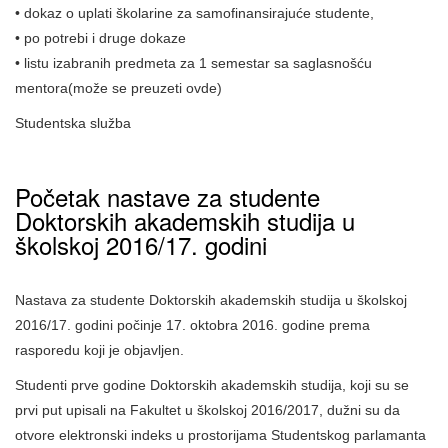
• dokaz o uplati školarine za samofinansirajuće studente,
• po potrebi i druge dokaze
• listu izabranih predmeta za 1 semestar sa saglasnošću
mentora(može se preuzeti ovde)
Studentska služba
Početak nastave za studente
Doktorskih akademskih studija u
školskoj 2016/17. godini
Nastava za studente
Doktorskih
akademskih studija u školskoj
2016/17.
g
odini počinje 17. oktobra 2016. godine prema
rasporedu
koji je objavljen.
Studenti prve godine
Doktorskih
akademskih studija, koji su se
prvi put upisali na Fakultet u školskoj 2016/2017, dužni su da
otvore elektronski indeks u prostorijama Studentskog parlamanta