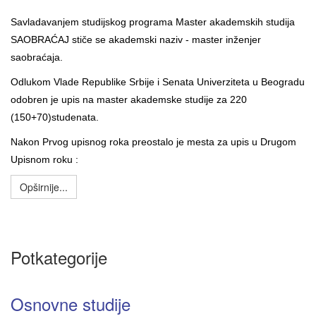
Savladavanjem studijskog programa
M
aster akademskih studija
SAOBRAĆAJ stiče se akademski naziv - master inženjer
saobraćaja.
Odlukom Vlade Republike Srbije i Senata Univerziteta u Beogradu
odobren je upis na master akademske studije za 220
(150+70)studenata.
Nakon Prvog upisnog roka preostalo je mesta za upis u Drugom
Upisnom roku :
Opširnije...
Potkategorije
Osnovne studije