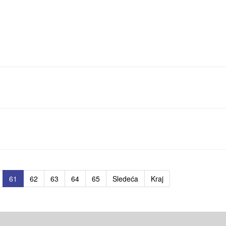
61
62
63
64
65
Sledeća
Kraj