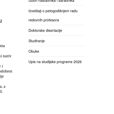
Izbori nastavnika i saradnika
Izveštaji o petogodišnjem radu
u
redovnih profesora
Doktorske disertacije
Studiranje
ama
Obuke
i naziv
Upis na studijske programe 2026
 i
 odobren
ije
a, a
0.