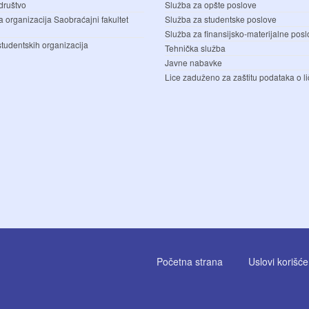
društvo
Služba za opšte poslove
a organizacija Saobraćajni fakultet
Služba za studentske poslove
Služba za finansijsko-materijalne pos
studentskih organizacija
Tehnička služba
Javne nabavke
Lice zaduženo za zaštitu podataka o li
Početna strana
Uslovi korišć