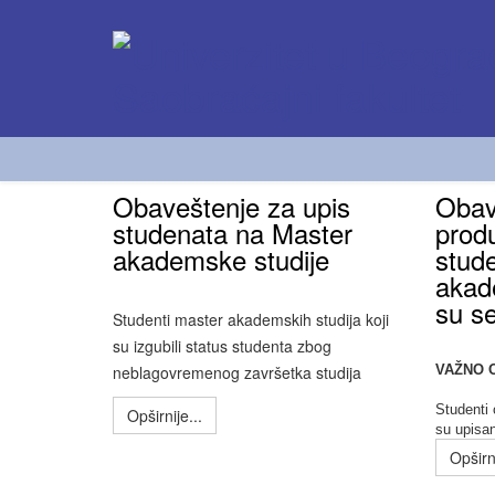
Obaveštenje za upis
Obav
studenata na Master
produ
akademske studije
stud
akade
su s
Studenti master akademskih studija koji
su izgubili status studenta zbog
neblagovremenog završetka studija
VAŽNO 
Studenti
Opširnije...
su upisa
Opširni