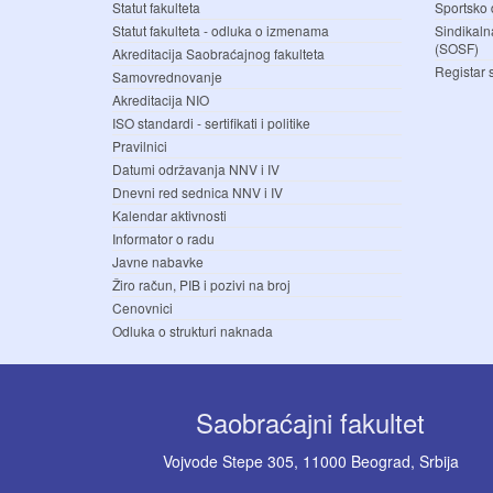
Statut fakulteta
Sportsko 
Statut fakulteta - odluka o izmenama
Sindikaln
(SOSF)
Akreditacija Saobraćajnog fakulteta
Registar 
Samovrednovanje
Akreditacija NIO
ISO standardi - sertifikati i politike
Pravilnici
Datumi održavanja NNV i IV
Dnevni red sednica NNV i IV
Kalendar aktivnosti
Informator o radu
Javne nabavke
Žiro račun, PIB i pozivi na broj
Cenovnici
Odluka o strukturi naknada
Saobraćajni fakultet
Vojvode Stepe 305, 11000 Beograd, Srbija