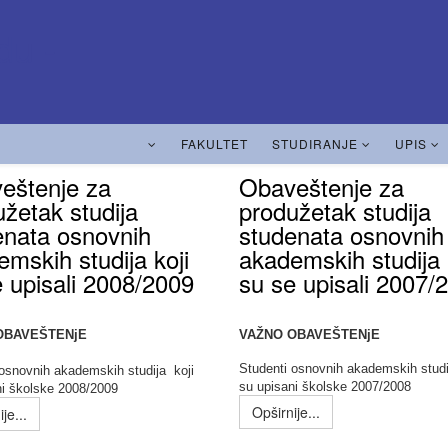
FAKULTET
STUDIRANJE
UPIS
eštenje za
Obaveštenje za
žetak studija
produžetak studija
enata osnovnih
studenata osnovnih
mskih studija koji
akademskih studija 
e upisali 2008/2009
su se upisali 2007/
OBAVEŠTENjE
VAŽNO OBAVEŠTENjE
Studenti osnovnih akademskih studi
 osnovnih akademskih studija koji
su upisani školske 2007/2008
ni školske 2008/2009
Opširnije...
je...