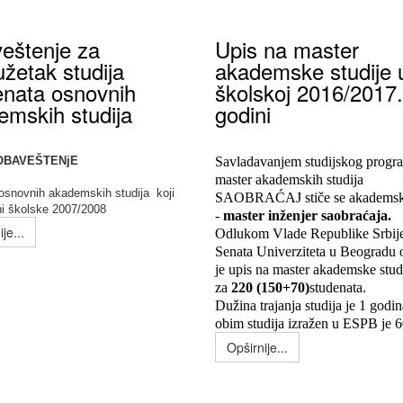
eštenje za
Upis na master
žetak studija
akademske studije 
enata osnovnih
školskoj 2016/2017.
emskih studija
godini
OBAVEŠTENjE
Savladavanjem studijskog progr
master akademskih studija
 osnovnih akademskih studija koji
SAOBRAĆAJ stiče se akademsk
ni školske 2007/2008
-
master inženjer saobraćaja.
je...
Odlukom Vlade Republike Srbije
Senata Univerziteta u Beogradu
je upis na master akademske stud
za
220 (150+70)
studenata.
Dužina trajanja studija je 1 godin
obim studija izražen u ESPB je 6
Opširnije...