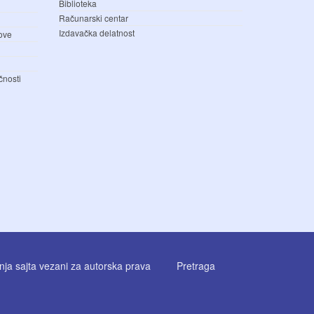
Biblioteka
Računarski centar
Izdavačka delatnost
love
čnosti
enja sajta vezani za autorska prava
Pretraga